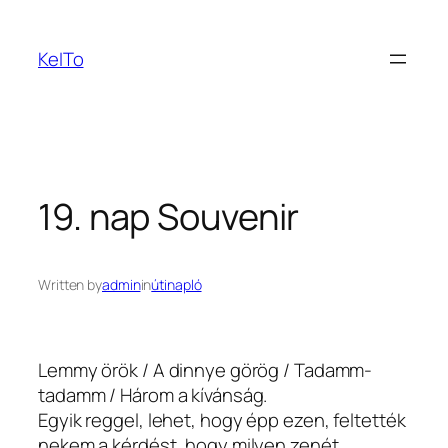
Ugrás
a
KeITo
tartalomhoz
19. nap Souvenir
Written by
admin
in
útinapló
Lemmy örök / A dinnye görög / Tadamm-
tadamm / Három a kívánság.
Egyik reggel, lehet, hogy épp ezen, feltették
nekem a kérdést, hogy milyen zenét