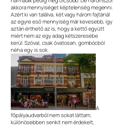
harmadik pedig még olcsóbb. De háromszor
akkora mennyiséget képtelenség megenni.
Azért ki van találva, két vagy három fajtánál
az egyre eső mennyiség már kevesebb, így
aztán érthető az is, hogy a kettő együtt
miért nem az egy adag kétszeresébe
kerül. Szóval, csak óvatosan, gombócból
néha egy is sok.
A
főpályaudvarból nem sokat láttam,
különösebben senkit nem érdekelt,