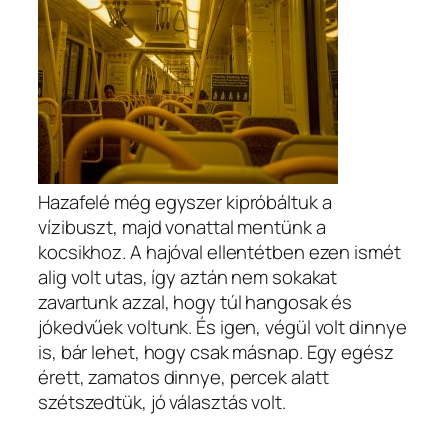
Hazafelé még egyszer kipróbáltuk a
vízibuszt, majd vonattal mentünk a
kocsikhoz. A hajóval ellentétben ezen ismét
alig volt utas, így aztán nem sokakat
zavartunk azzal, hogy túl hangosak és
jókedvűek voltunk. És igen, végül volt dinnye
is, bár lehet, hogy csak másnap. Egy egész
érett, zamatos dinnye, percek alatt
szétszedtük, jó választás volt.