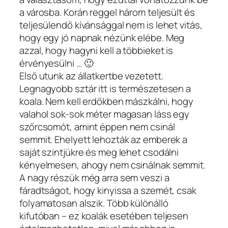
a városba. Korán reggel három teljesült és
teljesülendő kívánsággal nem is lehet vitás,
hogy egy jó napnak nézünk elébe. Meg
azzal, hogy hagyni kell a többieket is
érvényesülni … 🙂
Első utunk az állatkertbe vezetett.
Legnagyobb sztár itt is természetesen a
koala. Nem kell erdőkben mászkálni, hogy
valahol sok-sok méter magasan láss egy
szőrcsomót, amint éppen nem csinál
semmit. Ehelyett lehozták az emberek a
saját szintjükre és meg lehet csodálni
kényelmesen, ahogy nem csinálnak semmit.
A nagy részük még arra sem veszi a
fáradtságot, hogy kinyissa a szemét, csak
folyamatosan alszik. Több különálló
kifutóban – ez koalák esetében teljesen