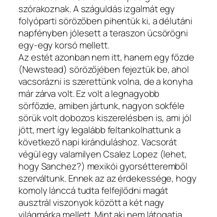
szórakoznak. A száguldás izgalmát egy
folyóparti sörözőben pihentük ki, a délutáni
napfényben jólesett a teraszon ücsörögni
egy-egy korsó mellett.
Az estét azonban nem itt, hanem egy főzde
(Newstead) sörözőjében fejeztük be, ahol
vacsorázni is szerettünk volna, de a konyha
már zárva volt. Ez volt a legnagyobb
sörfőzde, amiben jártunk, nagyon sokféle
sörük volt dobozos kiszerelésben is, ami jól
jött, mert így legalább feltankolhattunk a
következő napi kiránduláshoz. Vacsorát
végül egy valamilyen Csalez Lopez (lehet,
hogy Sanchez?) mexikói gyorsétteremből
szerváltunk. Ennek az az érdekessége, hogy
komoly lánccá tudta felfejlődni magát
ausztrál viszonyok között a két nagy
világmárka mellett. Mint aki nem látogatja