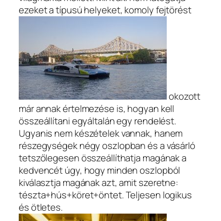
ezeket a típusú helyeket, komoly fejtörést
okozott
már annak értelmezése is, hogyan kell
összeállítani egyáltalán egy rendelést.
Ugyanis nem készételek vannak, hanem
részegységek négy oszlopban és a vásárló
tetszőlegesen összeállíthatja magának a
kedvencét úgy, hogy minden oszlopból
kiválasztja magának azt, amit szeretne:
tészta+hús+köret+öntet. Teljesen logikus
és ötletes.