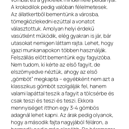
A krokodilok pedig valóban félelmetesek.
Az állatkertből bementünk a városba,
tömegközlekedni ezúttal a vonatot
választottuk. Amolyan helyi érdekű
vasútként működik, elég gyakran is jár, bár
utasokat nemigen láttam rajta. Lehet, hogy
igazi munkanapokon többen használják.
Felszállás előtt bementünk egy fagyizóba.
Nem tudom, ki kérte az első fagyit, de
elszörnyedve néztük, ahogy az első
„gömböt” megkapta – egyébként nem azt a
klasszikus gömböt szolgálják fel, hanem
valami lapáttal teszik a fagyit a tölcsérbe és
csak teszi és teszi és teszi. Ekkora
mennyiséget itthon egy 3-4 gömbös
adagnál lehet kapni. Az árak pedig olyanok,
hogy a második fajta nagyjából féláron, a