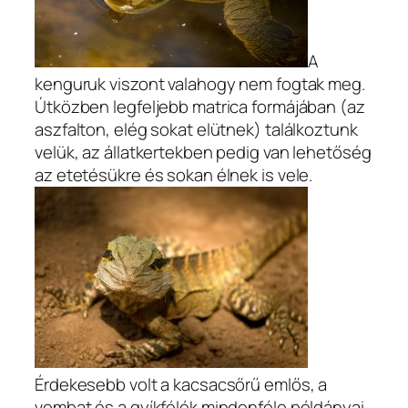
A
kenguruk viszont valahogy nem fogtak meg.
Útközben legfeljebb matrica formájában (az
aszfalton, elég sokat elütnek) találkoztunk
velük, az állatkertekben pedig van lehetőség
az etetésükre és sokan élnek is vele.
Érdekesebb volt a kacsacsőrű emlős, a
vombat és a gyíkfélék mindenféle példányai.