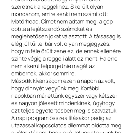
szeretnék a reggelihez. Sikerült olyan
mondanom, amire senki nem számított:
Motörhead. Címet nem adtam meg, a gép
dobta a lejátszandó számokat és
meglehetősen jókat választott. A társaság is
elég jól tűrte, bár volt olyan megjegyzés,
hogy miféle őrült zene ez, de ennek ellenére
szinte végig a reggeli alatt ez ment. Ha erre
nem sikerül felpörgetnie magát az
embernek, akkor semmire.
Második kívánságom ezen a napon az volt,
hogy dinnyét vegyünk még. Korábbi
napokban már ettünk egyszer vagy kétszer
és nagyon jólesett mindenkinek, úgyhogy
ezt teljes egyetértésben meg is szavaztuk.
A napi program összeállításakor pedig az
utazással kapcsolatos dilemmát oldotta meg
a választásom, hogy ezúttal vonatozzunk be