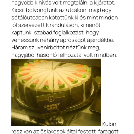
nagyobb kihívás volt megtalálni a kijáratot.
Kicsit bolyongtunk az utcákon, majd egy
sétálóutcában kötöttünk ki és mint minden
jól szervezett kiránduláson, kimenőt
kaptunk, szabad foglalkozást, hogy
vehessünk néhány apróságot ajándékba.
Három szuvenírboltot néztünk meg,
nagyjából hasonló felhozatal volt mindben.
Külön
rész van az őslakosok által festett, faragott