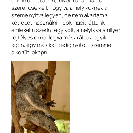
értelmezhetetlen, mivel már ahhoz is
szerencse kell, hogy valamelyiküknek a
szeme nyitva legyen, de nem akartam a
ketrecet használni – sok macit láttunk,
emlékeim szerint egy volt, amelyik valamilyen
rejtélyes oknál fogva mászkált az egyik
ágon, egy másikat pedig nyitott szemmel
sikerült lekapni.