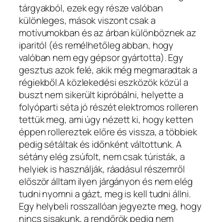
tárgyakból, ezek egy része valóban
különleges, mások viszont csak a
motívumokban és az árban különböznek az
iparitól (és remélhetőleg abban, hogy
valóban nem egy gépsor gyártotta). Egy
gesztus azok felé, akik még megmaradtak a
régiekből.A közlekedési eszközök közül a
buszt nem sikerült kipróbálni, helyette a
folyóparti séta jó részét elektromos rolleren
tettük meg, ami úgy nézett ki, hogy ketten
éppen rollereztek előre és vissza, a többiek
pedig sétáltak és időnként váltottunk. A
sétány elég zsúfolt, nem csak túristák, a
helyiek is használják, ráadásul részemről
először álltam ilyen járgányon és nem elég
tudni nyomni a gázt, meg is kell tudni állni.
Egy helybeli rosszallóan jegyezte meg, hogy
nincs sisakunk, a rendőrök pedig nem