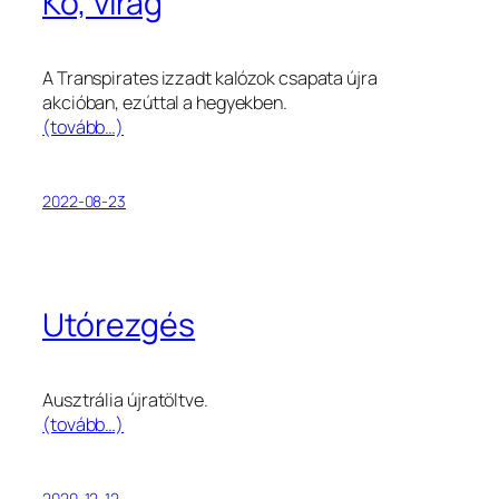
Kő, virág
A Transpirates izzadt kalózok csapata újra
akcióban, ezúttal a hegyekben.
(tovább…)
2022-08-23
Utórezgés
Ausztrália újratöltve.
(tovább…)
2020-12-12