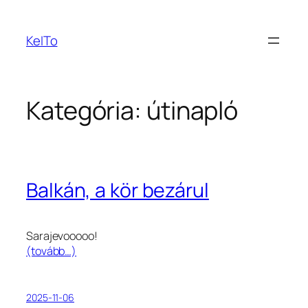
Ugrás
a
KeITo
tartalomhoz
Kategória:
útinapló
Balkán, a kör bezárul
Sarajevooooo!
(tovább…)
2025-11-06