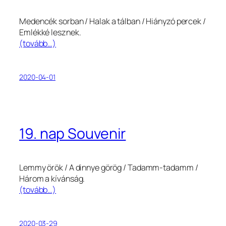
Medencék sorban / Halak a tálban / Hiányzó percek /
Emlékké lesznek.
(tovább…)
2020-04-01
19. nap Souvenir
Lemmy örök / A dinnye görög / Tadamm-tadamm /
Három a kívánság.
(tovább…)
2020-03-29