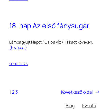
18. nap Az első fénysugár
Lámpa gyújt Napot / Csíp a víz / Tikkadt köveken.
(tovább…)
2020-03-26
1
2
3
Következő oldal
→
Blog
Events