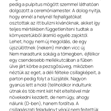
pedig a pulpitus mögött szemmel láthatóan
dolgozott a ceremóniamester. A dolog nyitja,
hogy ennél a helynél fejhallgatókat
osztottak az itt bulizni kívánóknak, akiket így
teljes mértékben függetleníteni tudtak a
környezetükből áramló egyéb zajoktól.
Lehet, hogy nem új megoldás, de egy
újszülöttnek (nekem) minden vicc új.
Nem maradtunk sokáig a tömegben, éjfélkor
egy csendesebb mellékutcában a fűben
ülve járt körbe a pezsgősüveg, miközben
néztük az eget, a déli félteke csillagképeit, a
parton pedig folyt a tüzijáték. Nagyon
gyanús lett a hold (teliholdkor indultunk
útnak és töb mint két hét elteltével már
növekedni kezdett, de nem úgy, ahogy
nálunk (D-ben), hanem fordítva. A
csillagászati feladványt végül nem fejtettük