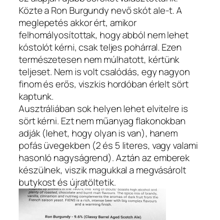
Közte a Ron Burgundy nevő skót ale-t. A
meglepetés akkor ért, amikor
felhomályosítottak, hogy abból nem lehet
kóstolót kérni, csak teljes pohárral. Ezen
természetesen nem múlhatott, kértünk
teljeset. Nem is volt csalódás, egy nagyon
finom és erős, viszkis hordóban érlelt sört
kaptunk.
Ausztráliában sok helyen lehet elvitelre is
sört kérni. Ezt nem műanyag flakonokban
adják (lehet, hogy olyan is van), hanem
pofás üvegekben (2 és 5 literes, vagy valami
hasonló nagyságrend). Aztán az emberek
készülnek, viszik magukkal a megvásárolt
butykost és újratöltetik.