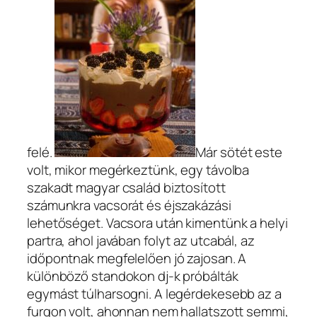
felé.
Már sötét este
volt, mikor megérkeztünk, egy távolba
szakadt magyar család biztosított
számunkra vacsorát és éjszakázási
lehetőséget. Vacsora után kimentünk a helyi
partra, ahol javában folyt az utcabál, az
időpontnak megfelelően jó zajosan. A
különböző standokon dj-k próbálták
egymást túlharsogni. A legérdekesebb az a
furgon volt, ahonnan nem hallatszott semmi,