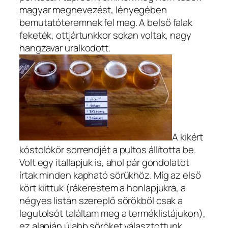
magyar megnevezést, lényegében
bemutatóteremnek fel meg. A belső falak
feketék, ottjártunkkor sokan voltak, nagy
hangzavar uralkodott.
A kikért
kóstolókör sorrendjét a pultos állította be.
Volt egy itallapjuk is, ahol pár gondolatot
írtak minden kapható sörükhöz. Míg az első
kört kiittuk (rákerestem a honlapjukra, a
négyes listán szereplő sörökből csak a
legutolsót találtam meg a terméklistájukon),
ez alapján újabb söröket választottunk.