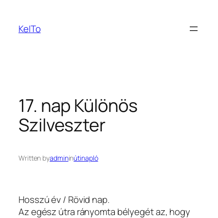
Ugrás
a
KeITo
tartalomhoz
17. nap Különös
Szilveszter
Written by
admin
in
útinapló
Hosszú év / Rövid nap.
Az egész útra rányomta bélyegét az, hogy