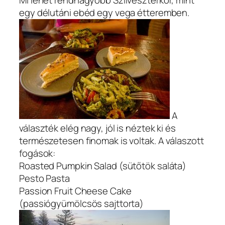
egy délutáni ebéd egy vega étteremben.
A
választék elég nagy, jól is néztek ki és
természetesen finomak is voltak. A válaszott
fogások:
Roasted Pumpkin Salad (sütőtök saláta)
Pesto Pasta
Passion Fruit Cheese Cake
(passiógyümölcsös sajttorta)