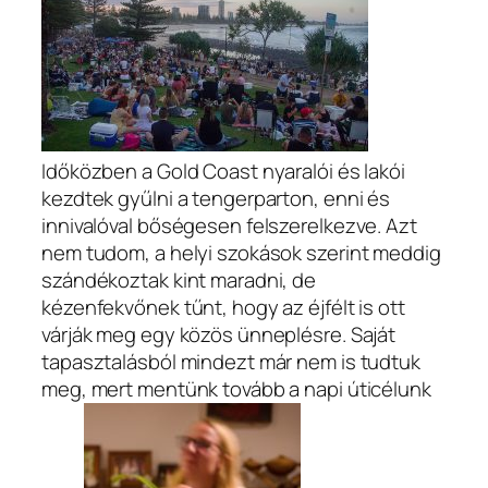
Időközben a Gold Coast nyaralói és lakói
kezdtek gyűlni a tengerparton, enni és
innivalóval bőségesen felszerelkezve. Azt
nem tudom, a helyi szokások szerint meddig
szándékoztak kint maradni, de
kézenfekvőnek tűnt, hogy az éjfélt is ott
várják meg egy közös ünneplésre. Saját
tapasztalásból mindezt már nem is tudtuk
meg, mert mentünk tovább a napi úticélunk