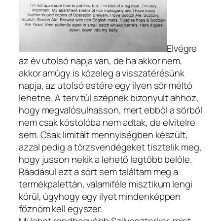
Elvégre
az év utolsó napja van, de ha akkor nem,
akkor amúgy is közeleg a visszatérésünk
napja, az utolsó estére egy ilyen sör méltó
lehetne. A terv túl szépnek bizonyult ahhoz,
hogy megvalósulhasson, mert ebből a sörből
nem csak kóstolóba nem adtak, de elvitelre
sem. Csak limitált mennyiségben készült,
azzal pedig a törzsvendégeket tisztelik meg,
hogy jusson nekik a lehető legtöbb belőle.
Ráadásul ezt a sört sem találtam meg a
termékpalettán, valamiféle misztikum lengi
körül, úgyhogy egy ilyet mindenképpen
főznöm kell egyszer.
Mi lehet rendhagyóbb Szilveszterkor, mint