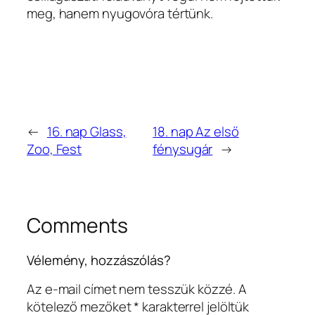
meg, hanem nyugovóra tértünk.
←
16. nap Glass,
18. nap Az első
Zoo, Fest
fénysugár
→
Comments
Vélemény, hozzászólás?
Az e-mail címet nem tesszük közzé.
A
kötelező mezőket
*
karakterrel jelöltük