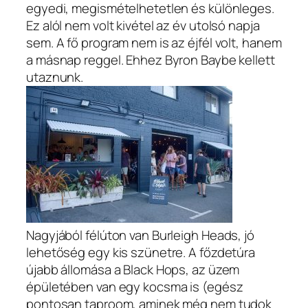
egyedi, megismételhetetlen és különleges.
Ez alól nem volt kivétel az év utolsó napja
sem. A fő program nem is az éjfél volt, hanem
a másnap reggel. Ehhez Byron Baybe kellett
utaznunk.
Nagyjából félúton van Burleigh Heads, jó
lehetőség egy kis szünetre. A főzdetúra
újabb állomása a Black Hops, az üzem
épületében van egy kocsma is (egész
pontosan taproom, aminek még nem tudok