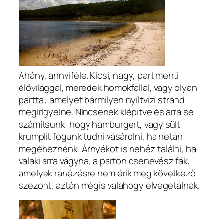
Ahány, annyiféle. Kicsi, nagy, part menti
élővilággal, meredek homokfallal, vagy olyan
parttal, amelyet bármilyen nyíltvízi strand
megirigyelne. Nincsenek kiépítve és arra se
számítsunk, hogy hamburgert, vagy sült
krumplit fogunk tudni vásárolni, ha netán
megéheznénk. Árnyékot is nehéz találni, ha
valaki arra vágyna, a parton csenevész fák,
amelyek ránézésre nem érik meg következő
szezont, aztán mégis valahogy elvegetálnak.