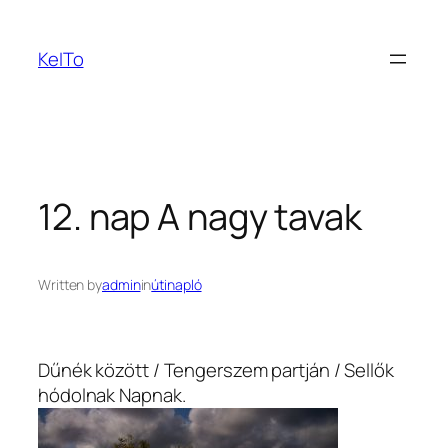
Ugrás
a
KeITo
tartalomhoz
12. nap A nagy tavak
Written by
admin
in
útinapló
Dűnék között / Tengerszem partján / Sellők
hódolnak Napnak.