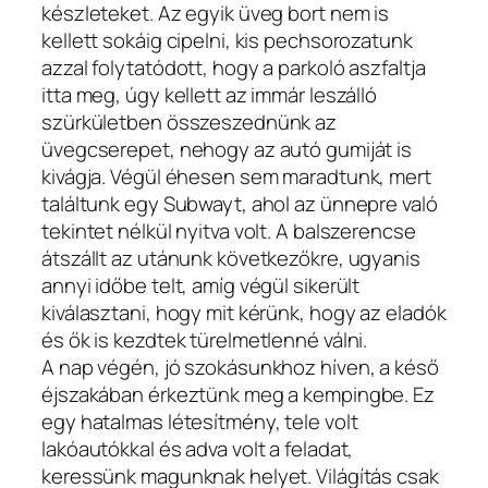
készleteket. Az egyik üveg bort nem is
kellett sokáig cipelni, kis pechsorozatunk
azzal folytatódott, hogy a parkoló aszfaltja
itta meg, úgy kellett az immár leszálló
szürkületben összeszednünk az
üvegcserepet, nehogy az autó gumiját is
kivágja. Végül éhesen sem maradtunk, mert
találtunk egy Subwayt, ahol az ünnepre való
tekintet nélkül nyitva volt. A balszerencse
átszállt az utánunk következőkre, ugyanis
annyi időbe telt, amíg végül sikerült
kiválasztani, hogy mit kérünk, hogy az eladók
és ők is kezdtek türelmetlenné válni.
A nap végén, jó szokásunkhoz híven, a késő
éjszakában érkeztünk meg a kempingbe. Ez
egy hatalmas létesítmény, tele volt
lakóautókkal és adva volt a feladat,
keressünk magunknak helyet. Világítás csak