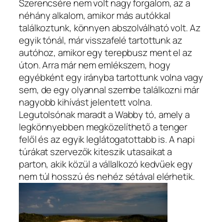
Szerencsére nem volt nagy forgalom, az a
néhány alkalom, amikor más autókkal
találkoztunk, könnyen abszolválható volt. Az
egyik tónál, már visszafelé tartottunk az
autóhoz, amikor egy terepbusz ment el az
úton. Arra már nem emlékszem, hogy
egyébként egy irányba tartottunk volna vagy
sem, de egy olyannal szembe találkozni már
nagyobb kihívást jelentett volna.
Legutolsónak maradt a Wabby tó, amely a
legkönnyebben megközelíthető a tenger
felől és az egyik leglátogatottabb is. A napi
túrákat szervezők kiteszik utasaikat a
parton, akik közül a vállalkozó kedvűek egy
nem túl hosszú és nehéz sétával elérhetik.