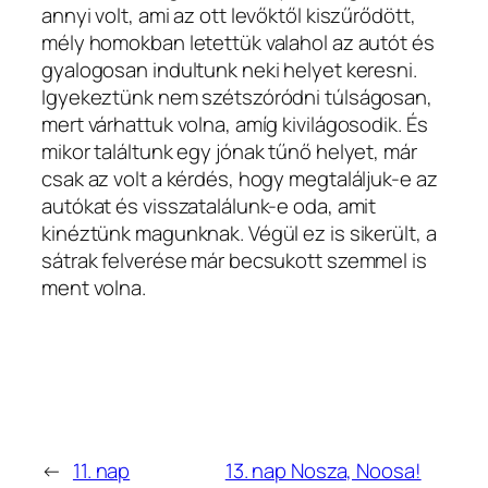
annyi volt, ami az ott levőktől kiszűrődött,
mély homokban letettük valahol az autót és
gyalogosan indultunk neki helyet keresni.
Igyekeztünk nem szétszóródni túlságosan,
mert várhattuk volna, amíg kivilágosodik. És
mikor találtunk egy jónak tűnő helyet, már
csak az volt a kérdés, hogy megtaláljuk-e az
autókat és visszatalálunk-e oda, amit
kinéztünk magunknak. Végül ez is sikerült, a
sátrak felverése már becsukott szemmel is
ment volna.
←
11. nap
13. nap Nosza, Noosa!