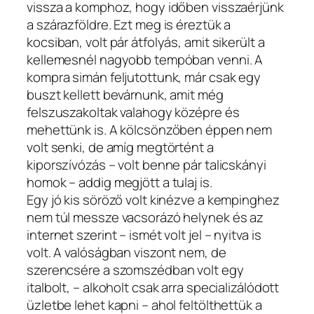
vissza a komphoz, hogy időben visszaérjünk
a szárazföldre. Ezt meg is éreztük a
kocsiban, volt pár átfolyás, amit sikerült a
kellemesnél nagyobb tempóban venni. A
kompra simán feljutottunk, már csak egy
buszt kellett bevárnunk, amit még
felszuszakoltak valahogy középre és
mehettünk is. A kölcsönzőben éppen nem
volt senki, de amíg megtörtént a
kiporszívózás – volt benne pár talicskányi
homok – addig megjött a tulaj is.
Egy jó kis söröző volt kinézve a kempinghez
nem túl messze vacsorázó helynek és az
internet szerint – ismét volt jel – nyitva is
volt. A valóságban viszont nem, de
szerencsére a szomszédban volt egy
italbolt, – alkoholt csak arra specializálódott
üzletbe lehet kapni – ahol feltölthettük a