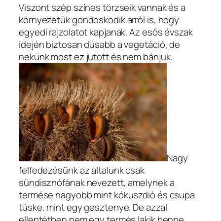
Viszont szép színes törzseik vannak és a
környezetük gondoskodik arról is, hogy
egyedi rajzolatot kapjanak. Az esős évszak
idején biztosan dúsabb a vegetáció, de
nekünk most ez jutott és nem bánjuk.
Nagy
felfedezésünk az általunk csak
sündisznófának nevezett, amelynek a
termése nagyobb mint kókuszdió és csupa
tüske, mint egy gesztenye. De azzal
ellentétben nem egy termés lakik benne,