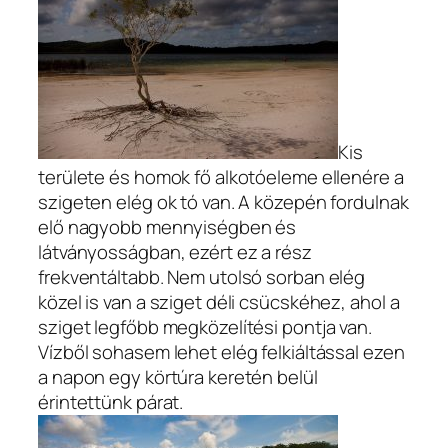
Kis
területe és homok fő alkotóeleme ellenére a
szigeten elég ok tó van. A közepén fordulnak
elő nagyobb mennyiségben és
látványosságban, ezért ez a rész
frekventáltabb. Nem utolsó sorban elég
közel is van a sziget déli csücskéhez, ahol a
sziget legfőbb megközelítési pontja van.
Vízből sohasem lehet elég felkiáltással ezen
a napon egy körtúra keretén belül
érintettünk párat.