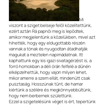
Mi
viszont a sziget belseje felől közelítettünk,
ezért aztán Rá papnői meg is lepődtek,
amikor megjelentünk a közelükben, mivel azt
hihették, hogy egy eldugottabb részén
vannak a tónak és nyugodtan átadhatják
magukat a meztelen napimádatnak. Itt
kaphattunk egy kis igazi sivatagérzést is, a
forró homokban a déli órán felfelé a dűnén
elképzelhettük, hogy vajon milyen lehet,
mikor amerre a szem ellát, mindenütt csak
pusztaság. Hosszúnak tűnt, de hamar
kiértünk a szélére és megkönnyebbültünk,
hogy nem berbernek születtünk.
Ezzel a szigetelésünk véget is ért, tepertünk