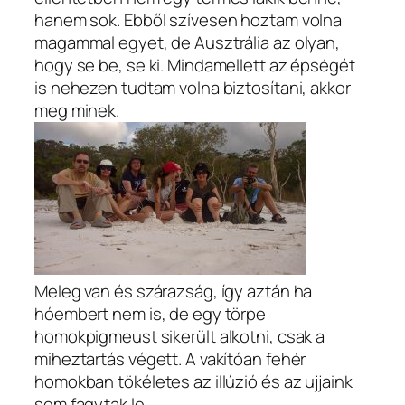
hanem sok. Ebből szívesen hoztam volna
magammal egyet, de Ausztrália az olyan,
hogy se be, se ki. Mindamellett az épségét
is nehezen tudtam volna biztosítani, akkor
meg minek.
Meleg van és szárazság, így aztán ha
hóembert nem is, de egy törpe
homokpigmeust sikerült alkotni, csak a
miheztartás végett. A vakítóan fehér
homokban tökéletes az illúzió és az ujjaink
sem fagytak le.