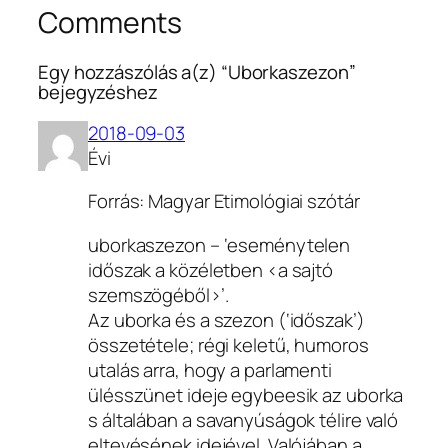
Comments
Egy hozzászólás a(z) “Uborkaszezon”
bejegyzéshez
2018-09-03
Évi
Forrás: Magyar Etimológiai szótár
uborkaszezon – ‘eseménytelen
időszak a közéletben ‹a sajtó
szemszögéből›’.
Az uborka és a szezon (‘időszak’)
összetétele; régi keletű, humoros
utalás arra, hogy a parlamenti
ülésszünet ideje egybeesik az uborka
s általában a savanyúságok télire való
eltevésének idejével. Valójában a