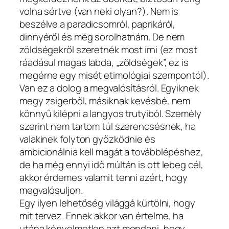
volna sértve (van neki olyan?). Nem is
beszélve a paradicsomról, paprikáról,
dinnyéről és még sorolhatnám. De nem
zöldségekről szeretnék most írni (ez most
ráadásul magas labda, „zöldségek”, ez is
megérne egy misét etimológiai szempontól).
Van ez a dolog a megvalósításról. Egyiknek
megy zsigerből, másiknak kevésbé, nem
könnyű kilépni a langyos trutyiból. Személy
szerint nem tartom túl szerencsésnek, ha
valakinek folyton győzködnie és
ambicionálnia kell magát a továbblépéshez,
de ha még ennyi idő múltán is ott lebeg cél,
akkor érdemes valamit tenni azért, hogy
megvalósuljon.
Egy ilyen lehetőség világgá kürtölni, hogy
mit tervez. Ennek akkor van értelme, ha
utána kényelmetlen azt mondani, hogy