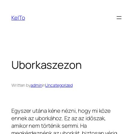
Ugrás
a
KeITo
tartalomhoz
Uborkaszezon
Written by
admin
in
Uncategorized
Egyszer utána kéne nézni, hogy mi köze
ennek az uborkához.
Ez az az időszak,
amikor nem történik semmi. Ha
megkérdeznénk az uborkát, biztosan vérig