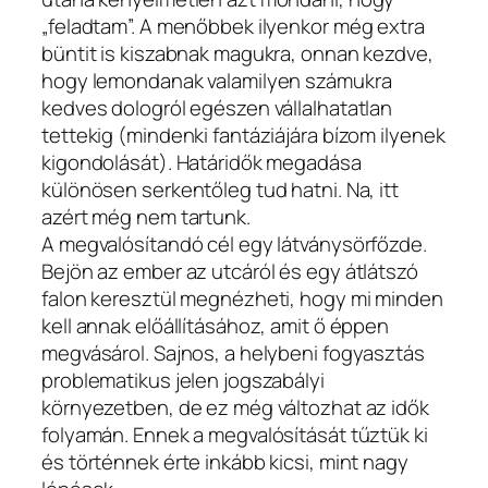
„feladtam”. A menőbbek ilyenkor még extra
büntit is kiszabnak magukra, onnan kezdve,
hogy lemondanak valamilyen számukra
kedves dologról egészen vállalhatatlan
tettekig (mindenki fantáziájára bízom ilyenek
kigondolását). Határidők megadása
különösen serkentőleg tud hatni. Na, itt
azért még nem tartunk.
A megvalósítandó cél egy látványsörfőzde.
Bejön az ember az utcáról és egy átlátszó
falon keresztül megnézheti, hogy mi minden
kell annak előállításához, amit ő éppen
megvásárol. Sajnos, a helybeni fogyasztás
problematikus jelen jogszabályi
környezetben, de ez még változhat az idők
folyamán. Ennek a megvalósítását tűztük ki
és történnek érte inkább kicsi, mint nagy