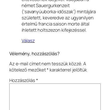
német Sauergurkenzeit
(‘savanyúuborka-időszak’) mintájára
született, keveredve az ugyanilyen
értelmű francia saison morte által
ihletett holtszezon kifejezéssel.
Válasz
Vélemény, hozzászólás?
Az e-mail címet nem tesszük közzé.
A
kötelező mezőket
*
karakterrel jelöltük
Hozzászólás
*