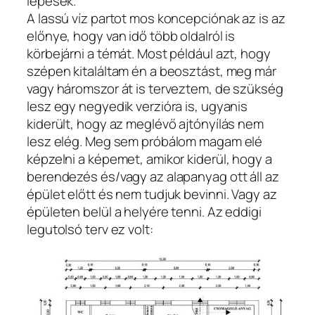
lépések.
A lassú víz partot mos koncepciónak az is az
előnye, hogy van idő több oldalról is
körbejárni a témát. Most például azt, hogy
szépen kitaláltam én a beosztást, meg már
vagy háromszor át is terveztem, de szükség
lesz egy negyedik verzióra is, ugyanis
kiderült, hogy az meglévő ajtónyílás nem
lesz elég. Meg sem próbálom magam elé
képzelni a képemet, amikor kiderül, hogy a
berendezés és/vagy az alapanyag ott áll az
épület előtt és nem tudjuk bevinni. Vagy az
épületen belül a helyére tenni. Az eddigi
legutolsó terv ez volt: