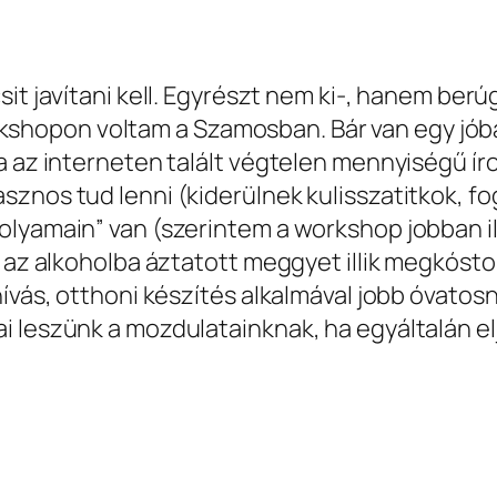
sit javítani kell. Egyrészt nem ki-, hanem be
opon voltam a Szamosban. Bár van egy jóbará
a az interneten talált végtelen mennyiségű ír
znos tud lenni (kiderülnek kulisszatitkok, fo
olyamain” van (szerintem a workshop jobban il
 az alkoholba áztatott meggyet illik megkóstol
ívás, otthoni készítés alkalmával jobb óvatosn
i leszünk a mozdulatainknak, ha egyáltalán el