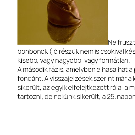
Ne frusz
bonbonok (jó részük nem is csokival kés
kisebb, vagy nagyobb, vagy formátlan.
A második fázis, amelyben elhasalhat a p
fondánt. A visszajelzések szerint már a 
sikerült, az egyik elfelejtkezett róla
tartozni, de nekünk sikerült, a 25. napo