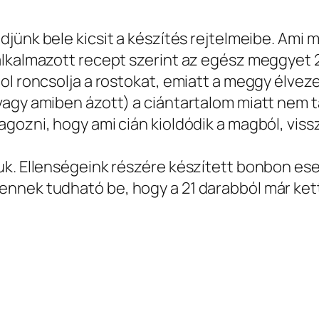
jünk bele kicsit a készítés rejtelmeibe. Ami 
alkalmazott recept szerint az egész meggyet 
l roncsolja a rostokat, emiatt a meggy élvezet
vagy amiben ázott) a ciántartalom miatt nem t
agozni, hogy ami cián kioldódik a magból, vis
k. Ellenségeink részére készített bonbon eseté
ennek tudható be, hogy a 21 darabból már ke