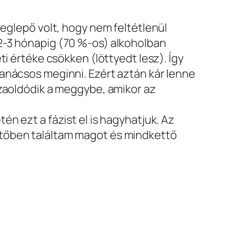
meglepő volt, hogy nem feltétlenül
2-3 hónapig (70 %-os) alkoholban
i értéke csökken (löttyedt lesz). Így
anácsos meginni. Ezért aztán kár lenne
szaoldódik a meggybe, amikor az
n ezt a fázist el is hagyhatjuk. Az
ttőben találtam magot és mindkettő