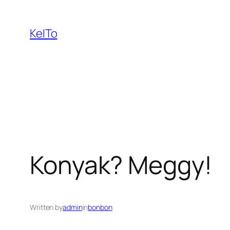
Ugrás
a
KeITo
tartalomhoz
Konyak? Meggy!
Written by
admin
in
bonbon