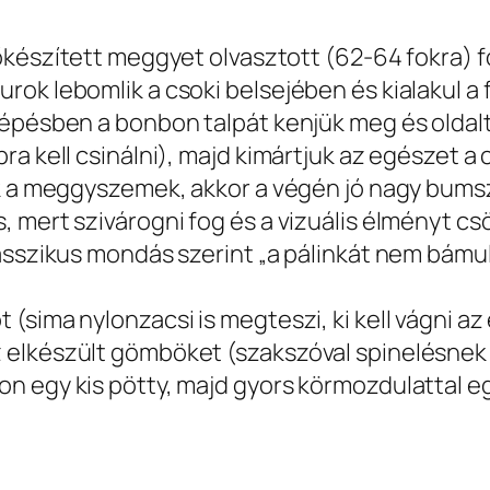
lőkészített meggyet olvasztott (62-64 fokra)
ok lebomlik a csoki belsejében és kialakul a
lépésben a bonbon talpát kenjük meg és oldalt
a kell csinálni), majd kimártjuk az egészet a 
ok a meggyszemek, akkor a végén jó nagy bumsz
, mert szivárogni fog és a vizuális élményt c
asszikus mondás szerint „a pálinkát nem bámuln
sima nylonzacsi is megteszi, ki kell vágni az 
lkészült gömböket (szakszóval spinelésnek hív
egy kis pötty, majd gyors körmozdulattal egy s