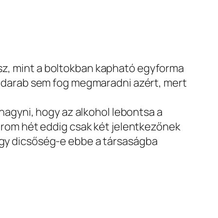
esz, mint a boltokban kapható egyforma
gy darab sem fog megmaradni azért, mert
ő hagyni, hogy az alkohol lebontsa a
 három hét eddig csak két jelentkezőnek
hogy dicsőség-e ebbe a társaságba