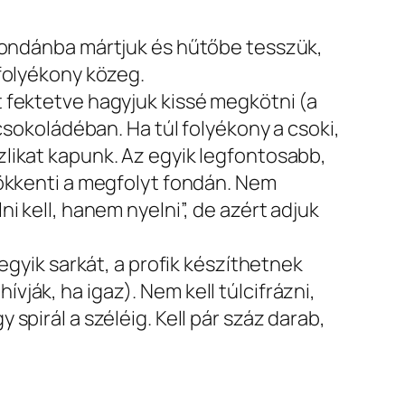
 fondánba mártjuk és hűtőbe tesszük,
 folyékony közeg.
 fektetve hagyjuk kissé megkötni (a
csokoládéban. Ha túl folyékony a csoki,
likat kapunk. Az egyik legfontosabb,
sökkenti a megfolyt fondán. Nem
i kell, hanem nyelni”, de azért adjuk
egyik sarkát, a profik készíthetnek
ják, ha igaz). Nem kell túlcifrázni,
pirál a széléig. Kell pár száz darab,