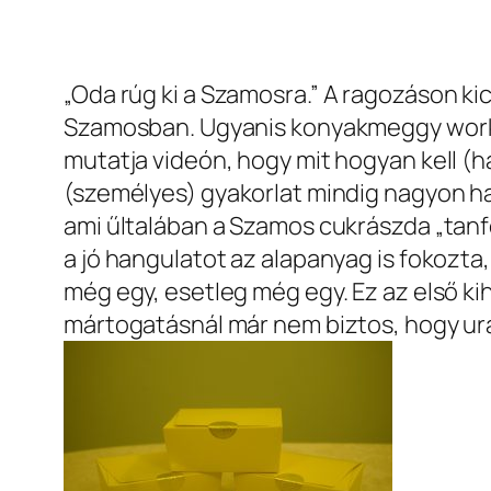
„Oda rúg ki a Szamosra.”
A ragozáson kic
Szamosban. Ugyanis konyakmeggy worksh
mutatja videón, hogy mit hogyan kell (h
(személyes) gyakorlat mindig nagyon has
ami űltalában a Szamos cukrászda „tanf
a jó hangulatot az alapanyag is fokozta,
még egy, esetleg még egy. Ez az első kih
mártogatásnál már nem biztos, hogy ura