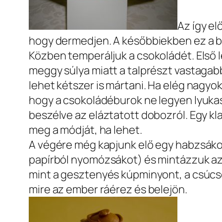
Az így e
hogy dermedjen. A későbbiekben ez a bur
Közben temperáljuk a csokoládét. Első 
meggy súlya miatt a talprészt vastagabbr
lehet kétszer is mártani. Ha elég nagy
hogy a csokoládéburok ne legyen lyukas
beszélve az eláztatott dobozról. Egy kl
meg a módját, ha lehet.
A végére még kapjunk elő egy habzsákot (
papírból nyomózsákot) és mintázzuk az e
mint a gesztenyés kúpminyont, a csúcson 
mire az ember ráérez és belejön.