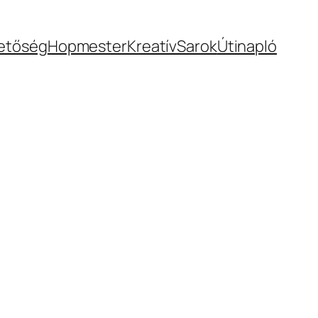
hetőség
Hopmester
KreatívSarok
Útinapló