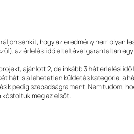
tráljon senkit, hogy az eredmény nem olyan l
zül), az érlelési idő elteltével garantáltan e
rojekt, ajánlott 2, de inkább 3 hét érlelési id
két hét is a lehetetlen küldetés kategória, a
, a másik pedig szabadságra ment. Nem tudom, 
n kóstoltuk meg az elsőt.