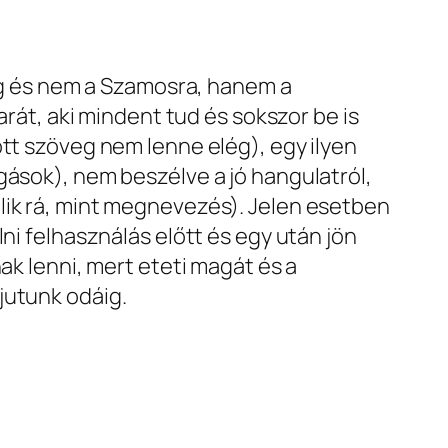
rúg és nem a Szamosra, hanem a
t, aki mindent tud és sokszor be is
ott szöveg nem lenne elég), egy ilyen
gások), nem beszélve a jó hangulatról,
lik rá, mint megnevezés). Jelen esetben
ni felhasználás előtt és egy után jön
ak lenni, mert eteti magát és a
jutunk odáig.