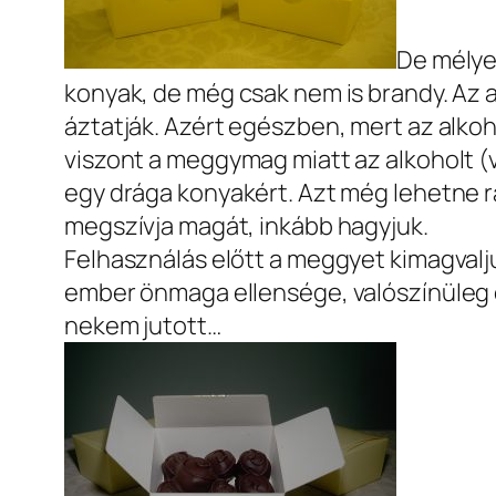
De mélyed
konyak, de még csak nem is brandy. Az 
áztatják. Azért egészben, mert az alkoho
viszont a meggymag miatt az alkoholt (
egy drága konyakért. Azt még lehetne r
megszívja magát, inkább hagyjuk.
Felhasználás előtt a meggyet kimagvalju
ember önmaga ellensége, valószínüleg 
nekem jutott…