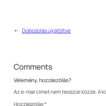
←
Dobozolás újratöltve
Comments
Vélemény, hozzászólás?
Az e-mail címet nem tesszük közzé.
A k
Hozzászólás
*