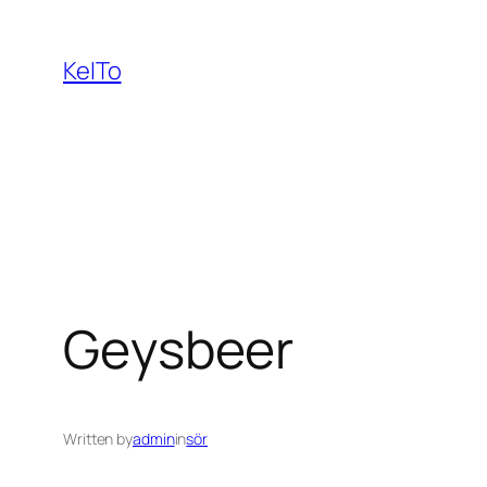
Ugrás
a
KeITo
tartalomhoz
Geysbeer
Written by
admin
in
sör