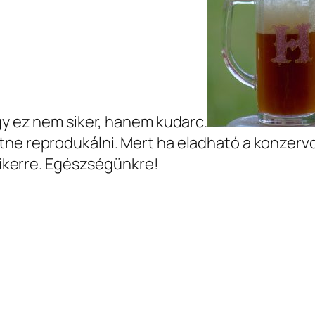
ogy ez nem siker, hanem kudarc.
tne reprodukálni. Mert ha eladható a konzervd
gsikerre. Egészségünkre!