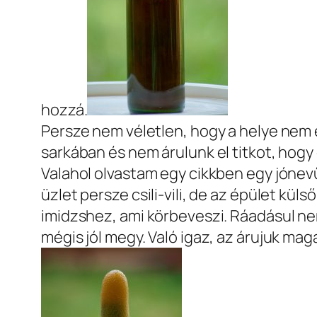
hozzá.
Persze nem véletlen, hogy a helye nem eg
sarkában és nem árulunk el titkot, hogy e
Valahol olvastam egy cikkben egy jónevű
üzlet persze csili-vili, de az épület kü
imidzshez, ami körbeveszi. Ráadásul ne
mégis jól megy. Való igaz, az árujuk ma