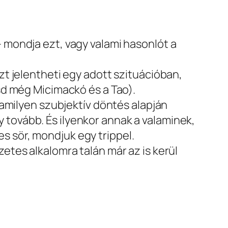
– mondja ezt, vagy valami hasonlót a
t jelentheti egy adott szituációban,
sd még Micimackó és a Tao).
lamilyen szubjektív döntés alapján
gy tovább. És ilyenkor annak a valaminek,
es sör, mondjuk egy trippel.
tes alkalomra talán már az is kerül