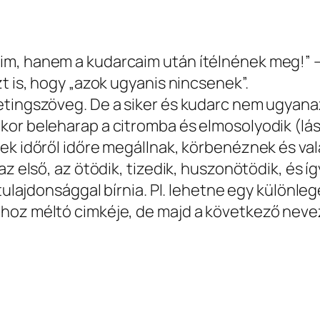
im, hanem a kudarcaim után ítélnének meg!”
t is, hogy „azok ugyanis nincsenek”.
etingszöveg. De a siker és kudarc nem ugyanaz
kor beleharap a citromba és elmosolyodik (lá
ek időről időre megállnak, körbenéznek és va
az első, az ötödik, tizedik, huszonötödik, és í
tulajdonsággal bírnia. Pl. lehetne egy különleg
hoz méltó cimkéje, de majd a következő neveze