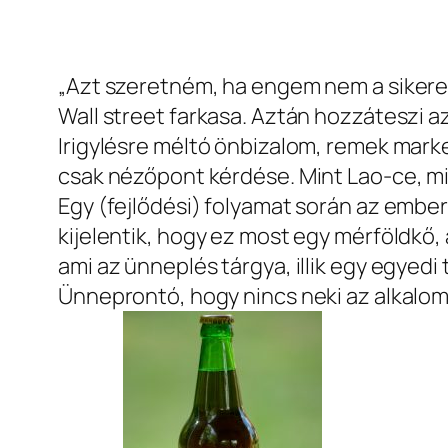
„Azt szeretném, ha engem nem a sikere
Wall street farkasa. Aztán hozzáteszi az
Irigylésre méltó önbizalom, remek mark
csak nézőpont kérdése. Mint Lao-ce, mi
Egy (fejlődési) folyamat során az ember
kijelentik, hogy ez most egy mérföldkő, 
ami az ünneplés tárgya, illik egy egyedi 
Ünneprontó, hogy nincs neki az alkalom