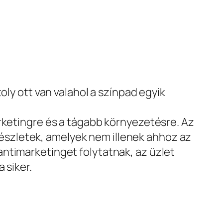
oly ott van valahol a színpad egyik
arketingre és a tágabb környezetésre. Az
 részletek, amelyek nem illenek ahhoz az
ntimarketinget folytatnak, az üzlet
 siker.