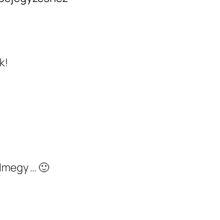
k!
lmegy … 🙂