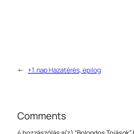
←
+1. nap Hazatérés, epilog
Comments
4 hozzászólás a(z) “Bolondos Tojások