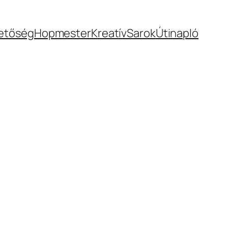
hetőség
Hopmester
KreatívSarok
Útinapló