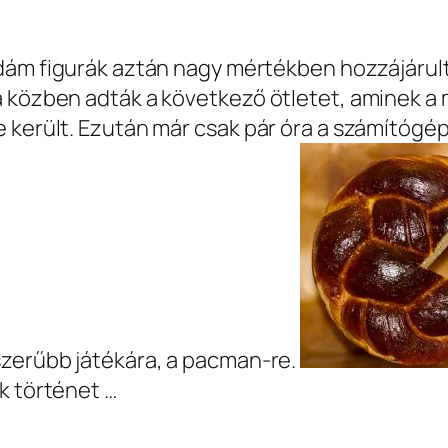
idám figurák aztán nagy mértékben hozzájárult
 közben adták a következő ötletet, aminek a me
 került. Ezután már csak pár óra a számítógép 
szerűbb játékára, a pacman-re.
k történet …