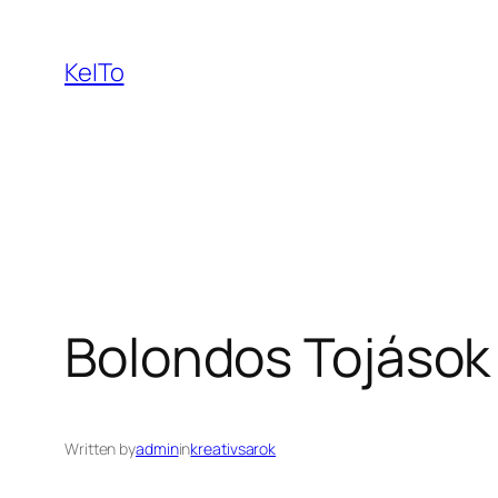
Ugrás
a
KeITo
tartalomhoz
Bolondos Tojások
Written by
admin
in
kreativsarok