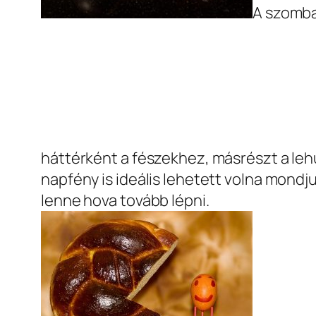
A szomba
háttérként a fészekhez, másrészt a leh
napfény is ideális lehetett volna mondj
lenne hova tovább lépni.