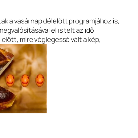
ak a vasárnap délelőtt programjához is,
gvalósításával el is telt az idő
előtt, mire véglegessé vált a kép,