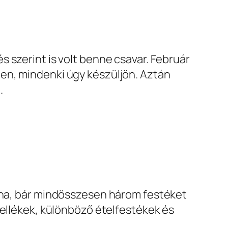
 szerint is volt benne csavar. Február
en, mindenki úgy készüljön. Aztán
.
nyha, bár mindösszesen három festéket
kellékek, különböző ételfestékek és