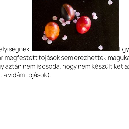
helyiségnek.
Egy
a már megfestett tojások sem érezhették magu
Így aztán nem is csoda, hogy nem készült két 
 a vidám tojások).