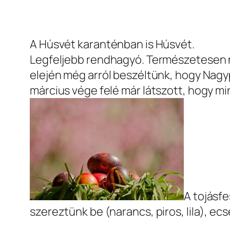
A Húsvét karanténban is Húsvét.
Legfeljebb rendhagyó. Természetesen nem
elején még arról beszéltünk, hogy Nagy
március vége felé már látszott, hogy mi
A tojásf
szereztünk be (narancs, piros, lila), e