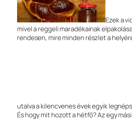
Ezek a v
mivel a reggeli maradékainak elpakolása
rendesen, mire minden részlet a helyére
utalva a kilencvenes évek egyik legnép
És hogy mit hozott a hétfő? Az egy mási