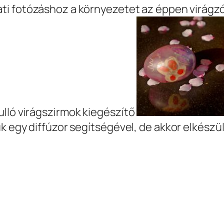
ti fotózáshoz a környezetet az éppen virágzó
ulló virágszirmok kiegészítő
uk egy diffúzor segítségével, de akkor elkészü