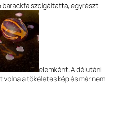
 barackfa szolgáltatta, egyrészt
elemként. A délutáni
lt volna a tökéletes kép és már nem