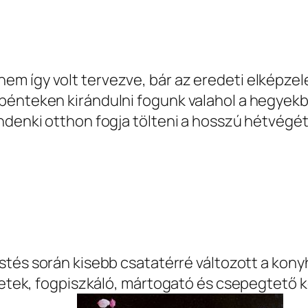
 így volt tervezve, bár az eredeti elképzelés
pénteken kirándulni fogunk valahol a hegyekb
ndenki otthon fogja tölteni a hosszú hétvégét
estés során kisebb csatatérré változott a ko
csetek, fogpiszkáló, mártogató és csepegtető 