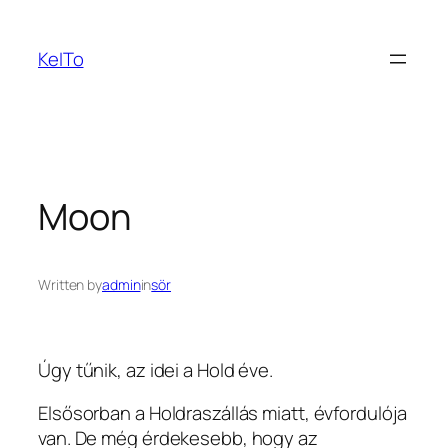
Ugrás
a
KeITo
tartalomhoz
Moon
Written by
admin
in
sör
Úgy tűnik, az idei a Hold éve.
Elsősorban a Holdraszállás miatt, évfordulója
van. De még érdekesebb, hogy az