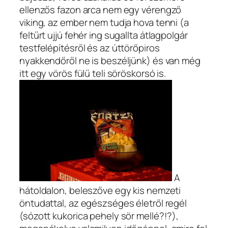
ellenzős fazon arca nem egy vérengző
viking, az ember nem tudja hova tenni (a
feltűrt ujjú fehér ing sugallta átlagpolgár
testfelépítésről és az úttörőpiros
nyakkendőről ne is beszéljünk) és van még
itt egy vörös fülű teli söröskorsó is.
A
hátoldalon, beleszőve egy kis nemzeti
öntudattal, az egészséges életről regél
(sózott kukorica pehely sör mellé?!?),