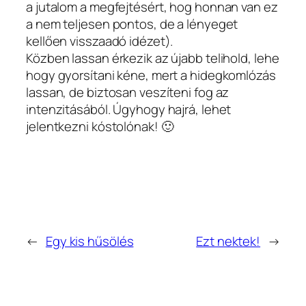
a jutalom a megfejtésért, hog honnan van ez
a nem teljesen pontos, de a lényeget
kellően visszaadó idézet).
Közben lassan érkezik az újabb telihold, lehe
hogy gyorsítani kéne, mert a hidegkomlózás
lassan, de biztosan veszíteni fog az
intenzitásából. Úgyhogy hajrá, lehet
jelentkezni kóstolónak! 🙂
←
Egy kis hűsölés
Ezt nektek!
→