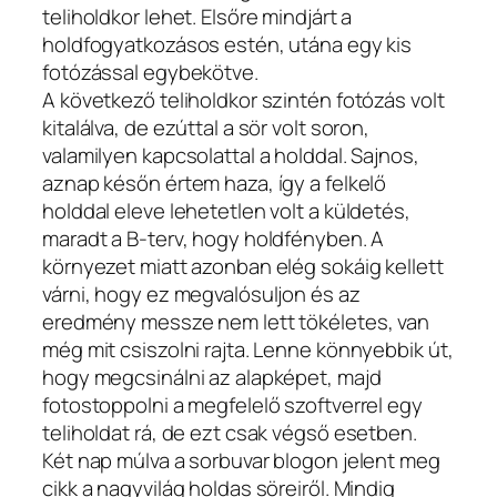
teliholdkor lehet. Elsőre mindjárt a
holdfogyatkozásos estén, utána egy kis
fotózással egybekötve.
A következő teliholdkor szintén fotózás volt
kitalálva, de ezúttal a sör volt soron,
valamilyen kapcsolattal a holddal. Sajnos,
aznap későn értem haza, így a felkelő
holddal eleve lehetetlen volt a küldetés,
maradt a B-terv, hogy holdfényben. A
környezet miatt azonban elég sokáig kellett
várni, hogy ez megvalósuljon és az
eredmény messze nem lett tökéletes, van
még mit csiszolni rajta. Lenne könnyebbik út,
hogy megcsinálni az alapképet, majd
fotostoppolni a megfelelő szoftverrel egy
teliholdat rá, de ezt csak végső esetben.
Két nap múlva a sorbuvar blogon jelent meg
cikk a nagyvilág holdas söreiről. Mindig