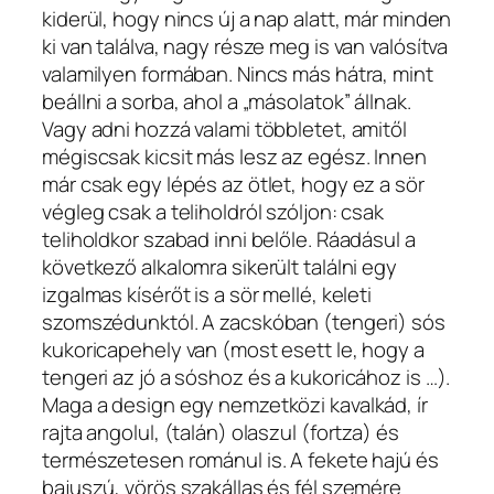
kiderül, hogy nincs új a nap alatt, már minden
ki van találva, nagy része meg is van valósítva
valamilyen formában. Nincs más hátra, mint
beállni a sorba, ahol a „másolatok” állnak.
Vagy adni hozzá valami többletet, amitől
mégiscsak kicsit más lesz az egész. Innen
már csak egy lépés az ötlet, hogy ez a sör
végleg csak a teliholdról szóljon: csak
teliholdkor szabad inni belőle. Ráadásul a
következő alkalomra sikerült találni egy
izgalmas kísérőt is a sör mellé, keleti
szomszédunktól. A zacskóban (tengeri) sós
kukoricapehely van (most esett le, hogy a
tengeri az jó a sóshoz és a kukoricához is …).
Maga a design egy nemzetközi kavalkád, ír
rajta angolul, (talán) olaszul (fortza) és
természetesen románul is. A fekete hajú és
bajuszú, vörös szakállas és fél szemére