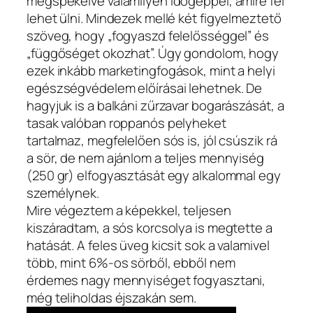
megspékelve valamilyen időgéppel, amire fel
lehet ülni. Mindezek mellé két figyelmeztető
szöveg, hogy „fogyaszd felelősséggel” és
„függőséget okozhat”. Úgy gondolom, hogy
ezek inkább marketingfogások, mint a helyi
egészségvédelem előírásai lehetnek. De
hagyjuk is a balkáni zűrzavar bogarászását, a
tasak valóban roppanós pelyheket
tartalmaz, megfelelően sós is, jól csúszik rá
a sör, de nem ajánlom a teljes mennyiség
(250 gr) elfogyasztását egy alkalommal egy
személynek.
Mire végeztem a képekkel, teljesen
kiszáradtam, a sós korcsolya is megtette a
hatását. A feles üveg kicsit sok a valamivel
több, mint 6%-os sörből, ebből nem
érdemes nagy mennyiséget fogyasztani,
még teliholdas éjszakán sem.