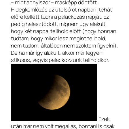
– mint annyiszor – másképp döntött.
Hidegkomlózás az utolsó öt napban, tehát
előre kellett tudni a palackozás napját. Ez
pedig halasztódott, mígnem úgy alakult,
hogy két nappal telihold előtt (hogy honnan
tudtam, hogy mikor lesz megint telihold,
nem tudom, általában nem szoktam figyelni).
De ha már így alakult, akkor már legyen
stílusos, vagyis palackozzunk teliholdkor.
Ezek
után már nem volt megállás, bontani is csak