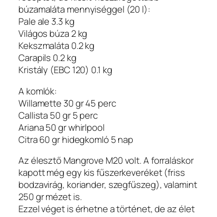
búzamaláta mennyiséggel (20 l):
Pale ale 3.3 kg
Világos búza 2 kg
Kekszmaláta 0.2 kg
Carapils 0.2 kg
Kristály (EBC 120) 0.1 kg
A komlók:
Willamette 30 gr 45 perc
Callista 50 gr 5 perc
Ariana 50 gr whirlpool
Citra 60 gr hidegkomló 5 nap
Az élesztő Mangrove M20 volt. A forraláskor
kapott még egy kis fűszerkeveréket (friss
bodzavirág, koriander, szegfűszeg), valamint
250 gr mézet is.
Ezzel véget is érhetne a történet, de az élet