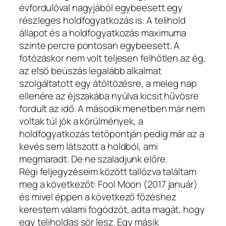
évfordulóval nagyjából egybeesett egy
részleges holdfogyatkozás is. A telihold
állapot és a holdfogyatkozás maximuma
szinte percre pontosan egybeesett. A
fotózáskor nem volt teljesen felhőtlen az ég,
az első beúszás legalább alkalmat
szolgáltatott egy átöltözésre, a meleg nap
ellenére az éjszakába nyúlva kicsit hűvösre
fordult az idő. A második menetben már nem
voltak túl jók a körülmények, a
holdfogyatkozás tetőpontján pedig már az a
kevés sem látszott a holdból, ami
megmaradt. De ne szaladjunk előre.
Régi feljegyzéseim között tallózva találtam
meg a következőt: Fool Moon (2017 január)
és mivel éppen a következő főzéshez
kerestem valami fogódzót, adta magát, hogy
egy teliholdas sör lesz. Egy másik