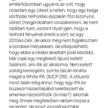
emlékfiókomban ugyanis az volt, hogy
olvastam egy cikket a neten, hogy egy belga
sörfőzde teliholdas éjszakán főzi bizonyos
söreit (megpróbáltam visszakeresni, de nem
találtam ilyet, viszont olyat igen, hogy a
telihold fényénél érlelik a sört; ez egy
2010es cikk, de akkor még nem foglalkoztam
a sörökkel mélyebben, de elképzelhető,
hogy ebbe a cikkbe akadtam jóval később).
Már csak egy megfelelő típust kellett
találnom, ami illik az alkalomra. Nem kellett
sokáig keresgélni, szinte tálcán kínálta
magát a White IPA (BJCP 21B). A stílusról
most talán elég annyi, hogy egy IPA és
búzasör házasításából keletkezett és
amerikai házisörfőzők (ki más?) alkották
meg. Ennek megfelelően raktam össze a
receptet, de kicsit visszafogottabb