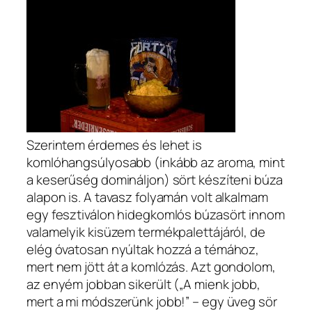
Szerintem érdemes és lehet is
komlóhangsúlyosabb (inkább az aroma, mint
a keserűség domináljon) sört készíteni búza
alapon is. A tavasz folyamán volt alkalmam
egy fesztiválon hidegkomlós búzasört innom
valamelyik kisüzem termékpalettájáról, de
elég óvatosan nyúltak hozzá a témához,
mert nem jött át a komlózás. Azt gondolom,
az enyém jobban sikerült („A mienk jobb,
mert a mi módszerünk jobb!” – egy üveg sör