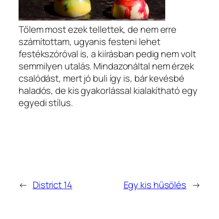
Tőlem most ezek tellettek, de nem erre
számítottam, ugyanis festeni lehet
festékszóróval is, a kiírásban pedig nem volt
semmilyen utalás. Mindazonáltal nem érzek
csalódást, mert jó buli így is, bár kevésbé
haladós, de kis gyakorlással kialakítható egy
egyedi stílus.
←
District 14
Egy kis hűsölés
→