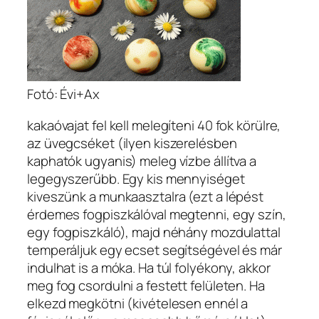
Fotó: Évi+Ax
kakaóvajat fel kell melegíteni 40 fok körülre,
az üvegcséket (ilyen kiszerelésben
kaphatók ugyanis) meleg vízbe állítva a
legegyszerűbb. Egy kis mennyiséget
kiveszünk a munkaasztalra (ezt a lépést
érdemes fogpiszkálóval megtenni, egy szín,
egy fogpiszkáló), majd néhány mozdulattal
temperáljuk egy ecset segítségével és már
indulhat is a móka. Ha túl folyékony, akkor
meg fog csordulni a festett felületen. Ha
elkezd megkötni (kivételesen ennél a