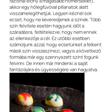
fázisnál előny a magasabb hőmérséklet),
akkor egy hőlégfúvóval pillanatok alatt
visszamelegíthetjük. Legyen kéznél sok
ecset, hogy ne keveredjenek a színek. Több
szín felvitele esetén hagyjunk időt a
száradásra, feltételezve, hogy nem ennek
az ellenkezője a cél. Ez utóbbi esetben
számoljunk azzal, hogy ecsetünket a felkent
másik szín visszaszínezi, vagyis a következő
formába már egy szennyezett színt fogunk
felvinni. De innen már mindenki a saját
fantáziájára és ügyességére van hagyatva.