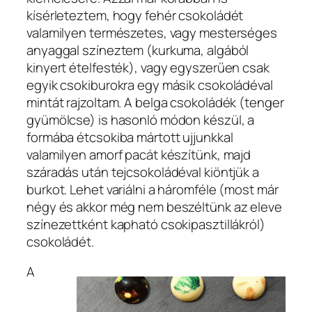
kísérleteztem, hogy fehér csokoládét
valamilyen természetes, vagy mesterséges
anyaggal színeztem (kurkuma, algából
kinyert ételfesték), vagy egyszerűen csak
egyik csokiburokra egy másik csokoládéval
mintát rajzoltam. A belga csokoládék (tenger
gyümölcse) is hasonló módon készül, a
formába étcsokiba mártott ujjunkkal
valamilyen amorf pacát készítünk, majd
száradás után tejcsokoládéval kiöntjük a
burkot. Lehet variálni a háromféle (most már
négy és akkor még nem beszéltünk az eleve
színezettként kapható csokipasztillákról)
csokoládét.
A