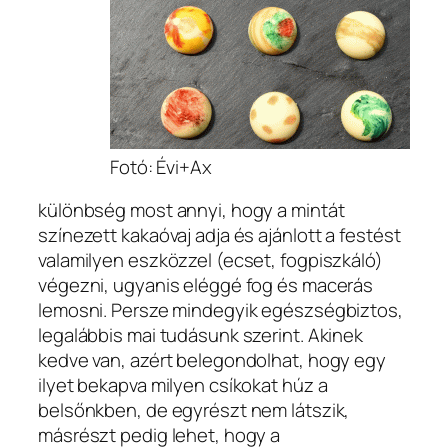
Fotó: Évi+Ax
különbség most annyi, hogy a mintát
színezett kakaóvaj adja és ajánlott a festést
valamilyen eszközzel (ecset, fogpiszkáló)
végezni, ugyanis eléggé fog és macerás
lemosni. Persze mindegyik egészségbiztos,
legalábbis mai tudásunk szerint. Akinek
kedve van, azért belegondolhat, hogy egy
ilyet bekapva milyen csíkokat húz a
belsőnkben, de egyrészt nem látszik,
másrészt pedig lehet, hogy a