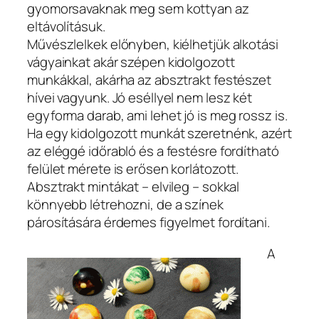
gyomorsavaknak meg sem kottyan az
eltávolításuk.
Művészlelkek előnyben, kiélhetjük alkotási
vágyainkat akár szépen kidolgozott
munkákkal, akárha az absztrakt festészet
hívei vagyunk. Jó eséllyel nem lesz két
egyforma darab, ami lehet jó is meg rossz is.
Ha egy kidolgozott munkát szeretnénk, azért
az eléggé időrabló és a festésre fordítható
felület mérete is erősen korlátozott.
Absztrakt mintákat – elvileg – sokkal
könnyebb létrehozni, de a színek
párosítására érdemes figyelmet fordítani.
A