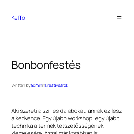
Ugrás
a
KeITo
tartalomhoz
Bonbonfestés
Written by
admin
in
kreativsarok
Aki szereti a színes darabokat, annak ez lesz
a kedvence.
Egy újabb workshop, egy újabb
technika a termék tetszetősségének
kiemelésére. Azzal már korábban is