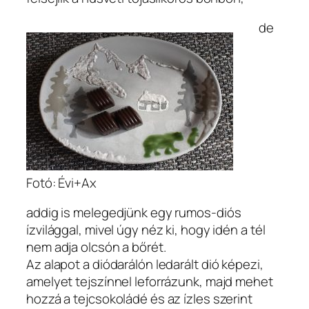
de
Fotó: Évi+Ax
addig is melegedjünk egy rumos-diós
ízvilággal, mivel úgy néz ki, hogy idén a tél
nem adja olcsón a bőrét.
Az alapot a diódarálón ledarált dió képezi,
amelyet tejszínnel leforrázunk, majd mehet
hozzá a tejcsokoládé és az ízles szerint