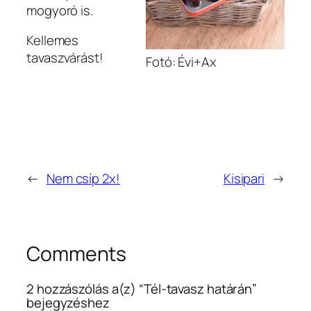
mogyoró is.
Kellemes
tavaszvárást!
Fotó: Évi+Ax
←
Nem csíp 2x!
Kisipari
→
Comments
2 hozzászólás a(z) “Tél-tavasz határán”
bejegyzéshez