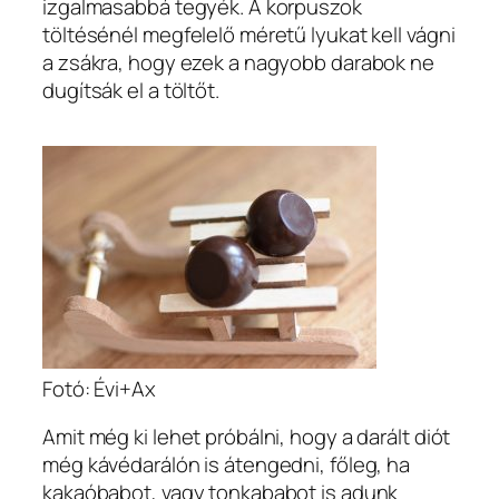
izgalmasabbá tegyék. A korpuszok
töltésénél megfelelő méretű lyukat kell vágni
a zsákra, hogy ezek a nagyobb darabok ne
dugítsák el a töltőt.
Fotó: Évi+Ax
Amit még ki lehet próbálni, hogy a darált diót
még kávédarálón is átengedni, főleg, ha
kakaóbabot, vagy tonkababot is adunk