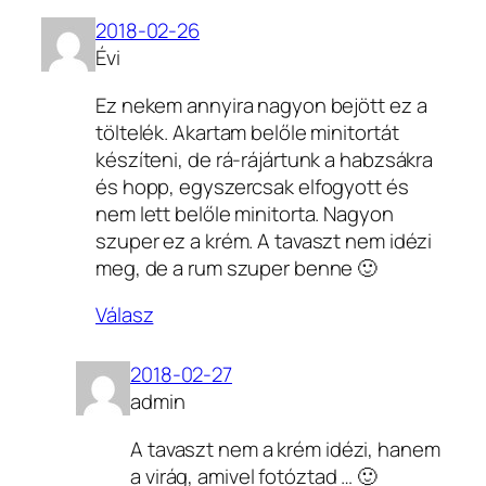
2018-02-26
Évi
Ez nekem annyira nagyon bejött ez a
töltelék. Akartam belőle minitortát
készíteni, de rá-rájártunk a habzsákra
és hopp, egyszercsak elfogyott és
nem lett belőle minitorta. Nagyon
szuper ez a krém. A tavaszt nem idézi
meg, de a rum szuper benne 🙂
Válasz
2018-02-27
admin
A tavaszt nem a krém idézi, hanem
a virág, amivel fotóztad … 🙂