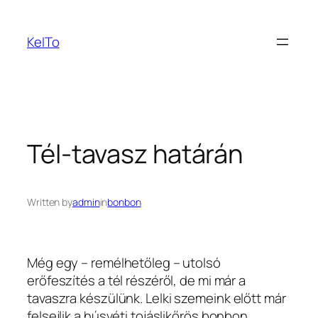
Ugrás
a
KeITo
tartalomhoz
Tél-tavasz határán
Written by
admin
in
bonbon
Még egy – remélhetőleg – utolsó
erőfeszítés a tél részéről, de mi már a
tavaszra készülünk.
Lelki szemeink előtt már
felsejlik a húsvéti tojáslikőrös bonbon,