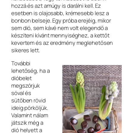
hozzá és azt amúgy is darálni kell. Ez
esetben is olajosabb, krémesebb lesz a
bonbon belseje. Egy próba erejéig, mikor
sem dió, sem kávé nem volt elegendő a
készíteni kívánt mennyiséghez, a kettőt
kevertem és az eredmény meglehetősen
sikeres lett.
További
lehetőség, ha a
dióbelet
megszórjuk
sóval és
sütőben rövid
ideig pörköljük.
Valamint nálam
játszik még a
dió helyett a