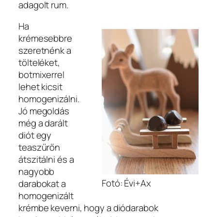
adagolt rum.
Ha
krémesebbre
szeretnénk a
tölteléket,
botmixerrel
lehet kicsit
homogenizálni.
Jó megoldás
még a darált
diót egy
teaszűrőn
átszitálni és a
nagyobb
Fotó: Évi+Ax
darabokat a
homogenizált
krémbe keverni, hogy a diódarabok