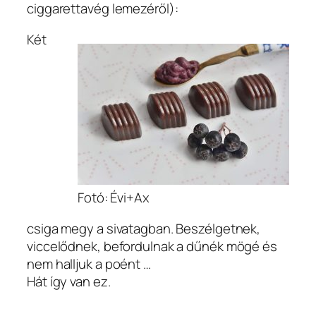
ciggarettavég lemezéről):
Két
Fotó: Évi+Ax
csiga megy a sivatagban. Beszélgetnek,
viccelődnek, befordulnak a dűnék mögé és
nem halljuk a poént …
Hát így van ez.