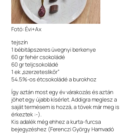
Fotó: Évi+Ax
tejszín
1 bébitápszeres üvegnyi berkenye
60 gr fehér csokoládé
60 gr teljcsokoládé
1 ek „szerzeteslikőr”
54.5%-os étcsokoládé a burokhoz
Így aztán most egy év várakozás és aztán
jöhet egy újabb kísérlet. Addigra meglesz a
saját termésem is hozzá, a tövek már meg is
érkeztek :-).
Kis adalék még ehhez a kurta-furcsa
bejegyzéshez (Ferenczi György Hamvadó