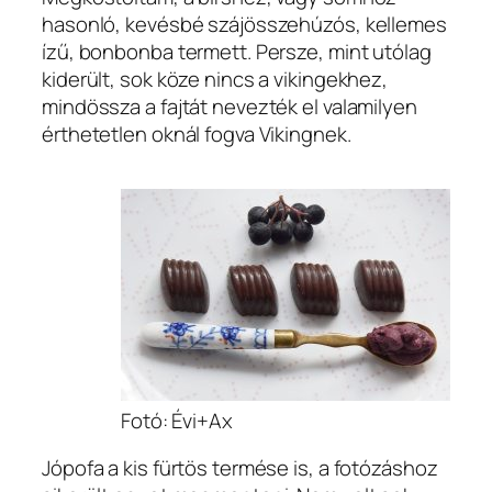
hasonló, kevésbé szájösszehúzós, kellemes
ízű, bonbonba termett. Persze, mint utólag
kiderült, sok köze nincs a vikingekhez,
mindössza a fajtát nevezték el valamilyen
érthetetlen oknál fogva Vikingnek.
Fotó: Évi+Ax
Jópofa a kis fürtös termése is, a fotózáshoz