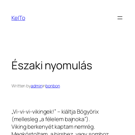
Ugrás
a
KeITo
tartalomhoz
Északi nyomulás
Written by
admin
in
bonbon
„Vi-vi-vi-vikingek!” – kiáltja Bögyörix
(mellesleg „a félelem bajnoka”).
Viking berkenyét kaptam nemrég.
Megkóstoltam, a birshez, vagy somhoz