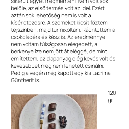
sikerült egyet megmenteni. Nem volt sok
belőle, az első termés volt az idei. Ezért
aztán sok lehetőség nem is volt a
kísérletezésre. A szemeket kicsit főztem
tejszínben, majd turmixoltam. Ráöntöttem a
csokoládéra és kész is. Az eredménnyel
nem voltam túlságosan elégedett, a
berkenye íze nem jött át eléggé, de mint
említettem, az alapanyag elég kevés volt és
kevesebbet meg nem lehetett csinálni.
Pedig a végén még kapott egy kis Lacrima
Güntherit is.
120
gr