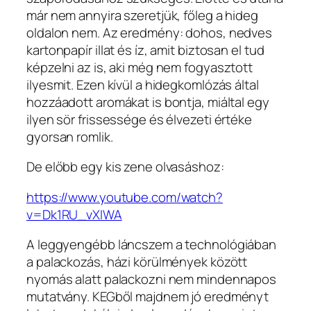
már nem annyira szeretjük, főleg a hideg
oldalon nem. Az eredmény: dohos, nedves
kartonpapír illat és íz, amit biztosan el tud
képzelni az is, aki még nem fogyasztott
ilyesmit. Ezen kívül a hidegkomlózás által
hozzáadott aromákat is bontja, miáltal egy
ilyen sör frissessége és élvezeti értéke
gyorsan romlik.
De előbb egy kis zene olvasáshoz:
https://www.youtube.com/watch?
v=Dk1RU_vXIWA
A leggyengébb láncszem a technológiában
a palackozás, házi körülmények között
nyomás alatt palackozni nem mindennapos
mutatvány. KEGből majdnem jó eredményt