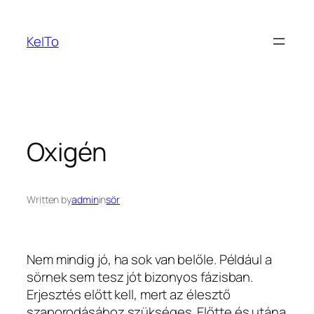
Ugrás
a
KeITo
tartalomhoz
Oxigén
Written by
admin
in
sör
Nem mindig jó, ha sok van belőle.
Például a
sörnek sem tesz jót bizonyos fázisban.
Erjesztés előtt kell, mert az élesztő
szaporodásához szükséges. Előtte és utána