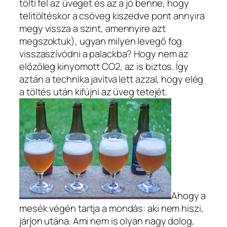
tölti fel az üveget és az a jó benne, hogy
telitöltéskor a csöveg kiszedve pont annyira
megy vissza a szint, amennyire azt
megszoktuk), ugyan milyen levegő fog
visszaszívódni a palackba? Hogy nem az
előzőleg kinyomott CO2, az is biztos. Így
aztán a technika javítva lett azzal, hogy elég
a töltés után kifújni az üveg tetejét.
Ahogy a
mesék végén tartja a mondás: aki nem hiszi,
járjon utána. Ami nem is olyan nagy dolog,