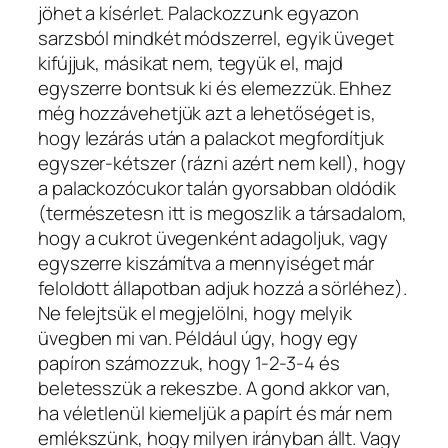
jöhet a kísérlet. Palackozzunk egyazon
sarzsból mindkét módszerrel, egyik üveget
kifújjuk, másikat nem, tegyük el, majd
egyszerre bontsuk ki és elemezzük. Ehhez
még hozzávehetjük azt a lehetőséget is,
hogy lezárás után a palackot megfordítjuk
egyszer-kétszer (rázni azért nem kell), hogy
a palackozócukor talán gyorsabban oldódik
(természetesn itt is megoszlik a társadalom,
hogy a cukrot üvegenként adagoljuk, vagy
egyszerre kiszámítva a mennyiséget már
feloldott állapotban adjuk hozzá a sörléhez).
Ne felejtsük el megjelölni, hogy melyik
üvegben mi van. Például úgy, hogy egy
papíron számozzuk, hogy 1-2-3-4 és
beletesszük a rekeszbe. A gond akkor van,
ha véletlenül kiemeljük a papírt és már nem
emlékszünk, hogy milyen irányban állt. Vagy