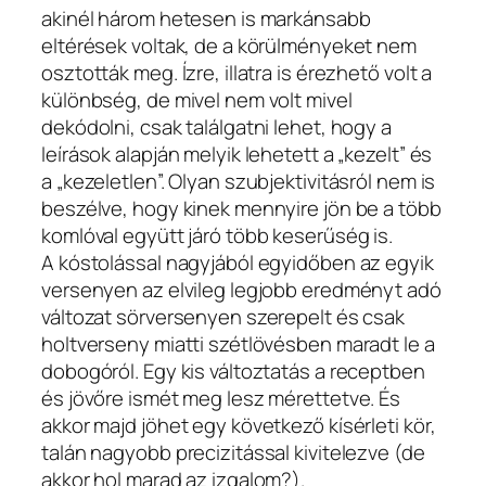
akinél három hetesen is markánsabb
eltérések voltak, de a körülményeket nem
osztották meg. Ízre, illatra is érezhető volt a
különbség, de mivel nem volt mivel
dekódolni, csak találgatni lehet, hogy a
leírások alapján melyik lehetett a „kezelt” és
a „kezeletlen”. Olyan szubjektivitásról nem is
beszélve, hogy kinek mennyire jön be a több
komlóval együtt járó több keserűség is.
A kóstolással nagyjából egyidőben az egyik
versenyen az elvileg legjobb eredményt adó
változat sörversenyen szerepelt és csak
holtverseny miatti szétlövésben maradt le a
dobogóról. Egy kis változtatás a receptben
és jövőre ismét meg lesz mérettetve. És
akkor majd jöhet egy következő kísérleti kör,
talán nagyobb precizitással kivitelezve (de
akkor hol marad az izgalom?).