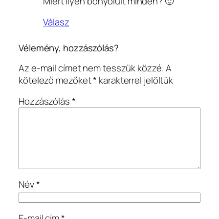
Miert ilyen bonyolult minden? 🙂
Válasz
Vélemény, hozzászólás?
Az e-mail címet nem tesszük közzé.
A
kötelező mezőket
*
karakterrel jelöltük
Hozzászólás
*
Név
*
E-mail cím
*