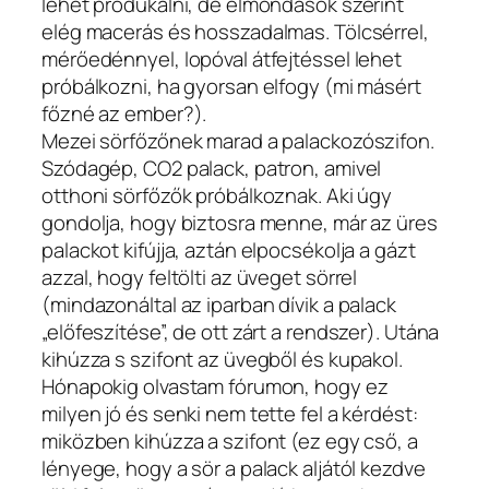
lehet produkálni, de elmondások szerint
elég macerás és hosszadalmas. Tölcsérrel,
mérőedénnyel, lopóval átfejtéssel lehet
próbálkozni, ha gyorsan elfogy (mi másért
főzné az ember?).
Mezei sörfőzőnek marad a palackozószifon.
Szódagép, CO2 palack, patron, amivel
otthoni sörfőzők próbálkoznak. Aki úgy
gondolja, hogy biztosra menne, már az üres
palackot kifújja, aztán elpocsékolja a gázt
azzal, hogy feltölti az üveget sörrel
(mindazonáltal az iparban dívik a palack
„előfeszítése”, de ott zárt a rendszer). Utána
kihúzza s szifont az üvegből és kupakol.
Hónapokig olvastam fórumon, hogy ez
milyen jó és senki nem tette fel a kérdést:
miközben kihúzza a szifont (ez egy cső, a
lényege, hogy a sör a palack aljától kezdve