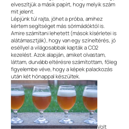
elveszítjük a másik papírt, hogy melyik szám
mit jelent.
Lépjünk túl rajta, jöhet a próba, amihez
kértem segítséget más sörimádóktól is.
Amire számítani lehetett (mások kísérletei is
alátámasztják), hogy van egy színeltérés, jó
eséllyel a világosabbak kapták a CO2
kezelést. Azok alapján, amiket olvastam,
láttam, durvább eltérésre számítottam, főleg
figyelembe véve, hogy a képek palackozás
után két hónappal készültek.
Volt