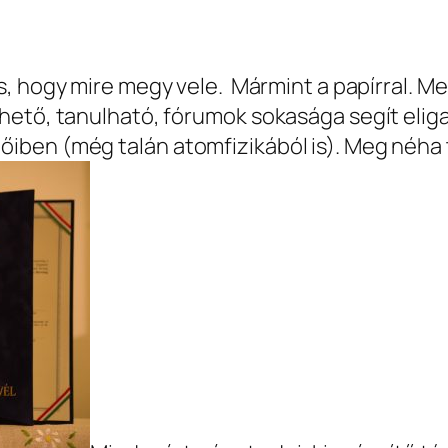
, hogy mire megy vele. Mármint a papírral. Me
dhető, tanulható, fórumok sokasága segít eli
ben (még talán atomfizikából is). Meg néha te