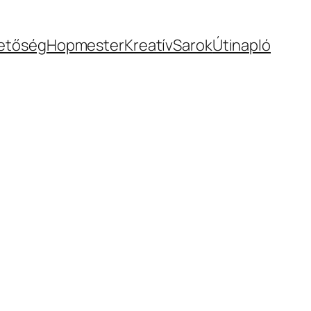
hetőség
Hopmester
KreatívSarok
Útinapló