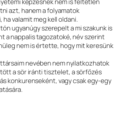
egyetemi képzésnek nem is feltétlen
atni azt, hanem a folyamatok
 ha valamit meg kell oldani.
ón ugyanúgy szerepelt a mi szakunk is
t a nappalis tagozatoké, név szerint
ínüleg nem is értette, hogy mit keresünk
orttársaim nevében nem nyilatkozhatok
tt a sör iránti tisztelet, a sörfőzés
ymás konkurenseként, vagy csak egy-egy
atására.