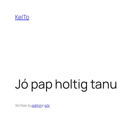
Ugrás
a
KeITo
tartalomhoz
Jó pap holtig tanu
Written by
admin
in
sör