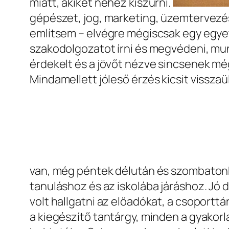
miatt, akiket nehéz kiszűrni.
gépészet, jog, marketing, üzemtervez
említsem – elvégre mégiscsak egy egyet
szakodolgozatot írni és megvédeni, mun
érdekelt és a jövőt nézve sincsenek mé
Mindamellett jóleső érzés kicsit vissz
van, még péntek délután és szombatonk
tanuláshoz és az iskolába járáshoz. Jó
volt hallgatni az előadókat, a csoportt
a kiegészítő tantárgy, minden a gyakor