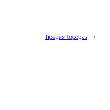
Tipegés-topogás
→