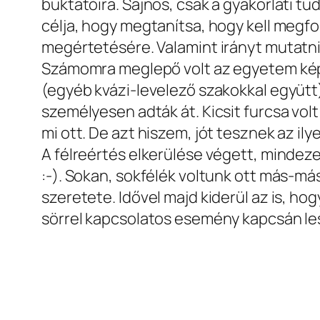
buktatóira. Sajnos, csak a gyakorlati t
célja, hogy megtanítsa, hogy kell megfo
megértetésére. Valamint irányt mutatni, 
Számomra meglepő volt az egyetem képz
(egyéb kvázi-levelező szakokkal együtt
személyesen adták át. Kicsit furcsa volt
mi ott. De azt hiszem, jót tesznek az il
A félreértés elkerülése végett, minde
:-). Sokan, sokfélék voltunk ott más-más
szeretete. Idővel majd kiderül az is, 
sörrel kapcsolatos esemény kapcsán le