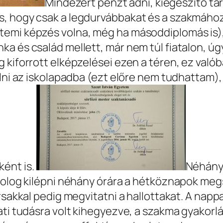
Mindezért pénzt adni, kiegészítő tár
és, hogy csak a legdurvábbakat és a szakmáh
emi képzés volna, még ha másoddiplomás is), 
ka és család mellett, már nem túl fiatalon, 
g kiforrott elképzelései ezen a téren, ez va
aülni az iskolapadba (ezt előre nem tudhattam
ént is.
Néhány 
 dolog kilépni néhány órára a hétköznapok me
ársakkal pedig megvitatni a hallottakat. A na
lati tudásra volt kihegyezve, a szakma gyakor