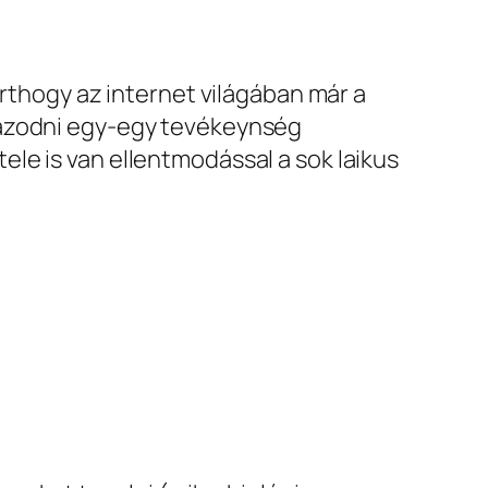
rthogy az internet világában már a
gazodni egy-egy tevékeynség
le is van ellentmodással a sok laikus