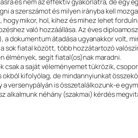
udásra és nem az effektív gyakorlatra, de egy 
gni a szerszámot és milyen irányba kell mozg
hogy mikor, hol, kihez és mihez lehet fordulni,
éshez való hozzáállása. Az éves diploamoszt
), a dokumentum átadása ugyanakkor volt, min
 a sok fiatal között, több hozzátartozó valósz
yen élmények, segít fiatal(os)nak maradni.
zek csak a saját véleményemet tükrözik, csop
 okból kifolyólag, de mindannyiunkat összekötö
hogy a versenypályán is összetalálkozunk-e eg
sz alkalmunk néhány (szakmai) kérdés megvit