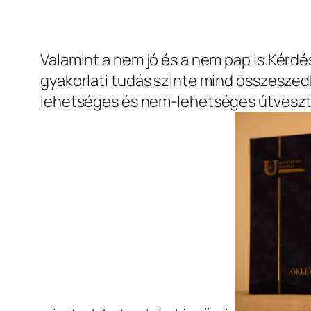
Valamint a nem jó és a nem pap is.
Kérdés
gyakorlati tudás szinte mind összesze
lehetséges és nem-lehetséges útvesztői