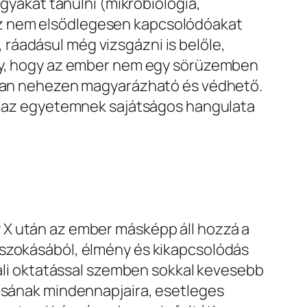
gyakat tanulni (mikrobiológia,
oz nem elsődlegesen kapcsolódóakat
ráadásul még vizsgázni is belőle,
úgy, hogy az ember nem egy sörüzemben
lóban nehezen magyarázható és védhető.
), az egyetemnek sajátságos hangulata
X után az ember másképp áll hozzá a
gszokásából, élmény és kikapcsolódás
ppali oktatással szemben sokkal kevesebb
lásának mindennapjaira, esetleges