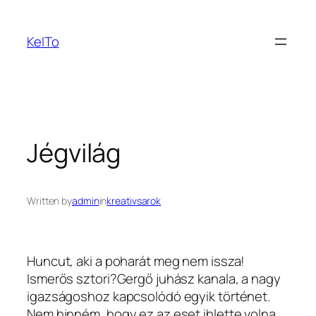
Ugrás
a
KeITo
tartalomhoz
Jégvilág
Written by
admin
in
kreativsarok
Huncut, aki a poharát meg nem issza!
Ismerős sztori?Gergő juhász kanala, a nagy
igazságoshoz kapcsolódó egyik történet.
Nem hinném, hogy ez az eset ihlette volna,