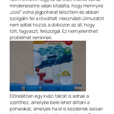
mindenesetre valaki kitalálta, hogy mennyire
„cool” volna jégpoharat készíteni és abban
szolgálni fel a röviditalt. Használati útmutatót
nem adtak hozzá, a dobozon az áll, hogy
tölt, fagyaszt, felszolgál. Ez nem jelenthet
problémát senkinek.
Előrelátóan egy kvázi tálcát is adnak a
szetthez, amelybe bele lehet állítani a
poharakat, amelyek ha el is kezdenek lassan