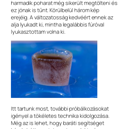
harmadik poharat még sikerült megtölteni és
ez jónak is tűnt. Körülbelül három kép
erejéig. A változatosság kedvéért ennek az
alja lyukadt ki, mintha legalábbis fúróval
lyukasztottam volna ki.
Itt tartunk most, további próbálkozásokat
igényel a tökéletes technika kidolgozása.
Még az is lehet, hogy baráti segítséget