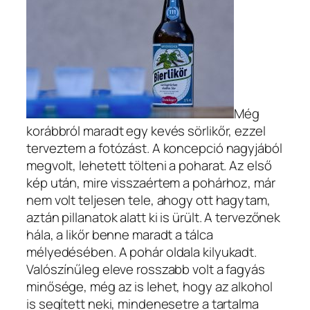
Még
korábbról maradt egy kevés sörlikőr, ezzel
terveztem a fotózást. A koncepció nagyjából
megvolt, lehetett tölteni a poharat. Az első
kép után, mire visszaértem a pohárhoz, már
nem volt teljesen tele, ahogy ott hagytam,
aztán pillanatok alatt ki is ürült. A tervezőnek
hála, a likőr benne maradt a tálca
mélyedésében. A pohár oldala kilyukadt.
Valószínűleg eleve rosszabb volt a fagyás
minősége, még az is lehet, hogy az alkohol
is segített neki, mindenesetre a tartalma