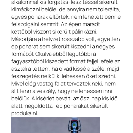
alkalommal kis forgatás-feszítéssel sikerült
kiimádkozni belőle, de annyira nem tolerálta,
egyes poharak eltörtek, nem lehetett benne
felszolgálni semmit. Az épen maradt
kettőből viszont sikerült pálinkázni.
Másodjára a helyzet rosszabb volt, egyetlen
ép poharat sem sikerült kiszedni a négyes
formából. Okulva ebből legutóbbi a
fagyasztóból kiszedett formát fejjel lefelé az
asztalra tettem, ha olvad kissé a széle, majd
feszegetés nélkül ki lehessen őket szedni.
Mivel elég vastag falat terveztek neki, nem
állt fenn a veszély, hogy ne lehessen inni
belőlük. A kísérlet bevált, az őszi nap kis idő
alatt megoldotta, ép poharakat sikerült
produkálni.