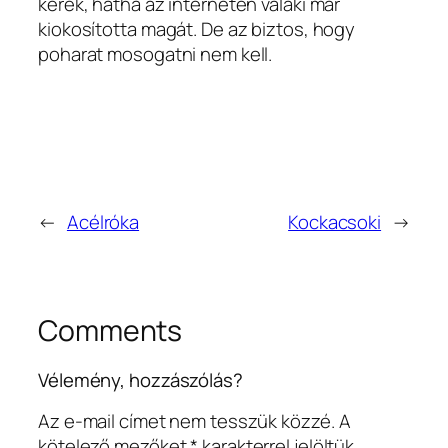
kérek, hátha az interneten valaki már
kiokosította magát. De az biztos, hogy
poharat mosogatni nem kell.
←
Acélróka
Kockacsoki
→
Comments
Vélemény, hozzászólás?
Az e-mail címet nem tesszük közzé.
A
kötelező mezőket
*
karakterrel jelöltük