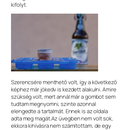
kifolyt.
Szerencsére menthető volt, így a következő
képhez már jókedv is kezdett alakulni. Amire
szükség volt, mert annál már a gombot sem
tudtam megnyomni, szinte azonnal
elengedte a tartalmát. Ennek is az oldala
adta meg magát.Az üvegben nem volt sok,
ekkora kihívásra nem számítottam, de egy