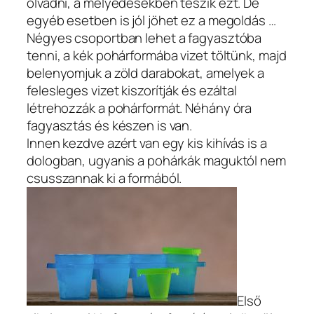
olvadni, a mélyedésekben teszik ezt. De
egyéb esetben is jól jöhet ez a megoldás …
Négyes csoportban lehet a fagyasztóba
tenni, a kék pohárformába vizet töltünk, majd
belenyomjuk a zöld darabokat, amelyek a
felesleges vizet kiszorítják és ezáltal
létrehozzák a pohárformát. Néhány óra
fagyasztás és készen is van.
Innen kezdve azért van egy kis kihívás is a
dologban, ugyanis a pohárkák maguktól nem
csusszannak ki a formából.
Első