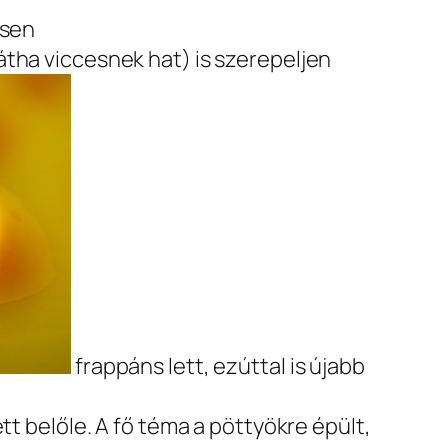
esen
átha viccesnek hat) is szerepeljen
frappáns lett, ezúttal is újabb
tt belőle. A fő téma a pöttyökre épült,