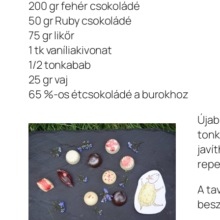
200 gr fehér csokoládé
50 gr Ruby csokoládé
75 gr likőr
1 tk vaníliakivonat
1/2 tonkabab
25 gr vaj
65 %-os étcsokoládé a burokhoz
Újab
tonk
javí
repe
A ta
besz