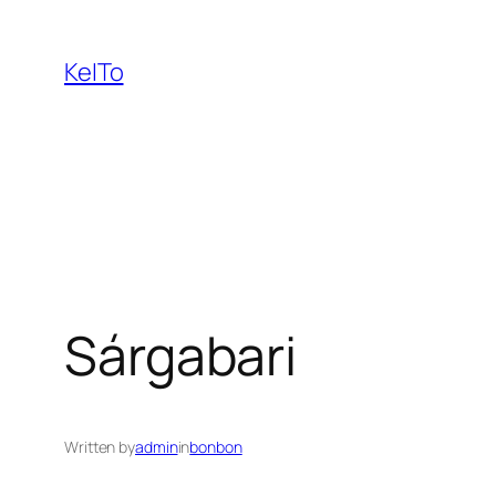
Ugrás
a
KeITo
tartalomhoz
Sárgabari
Written by
admin
in
bonbon