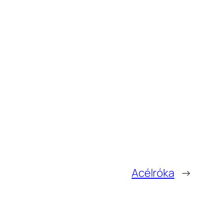
Acélróka
→