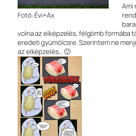
Ami 
Fotó: Évi+Ax
rend
bara
volna az elképzelés, félgömb formába tö
eredeti gyümölcsre. Szerintem ne menj
az elképzelés… 🙂