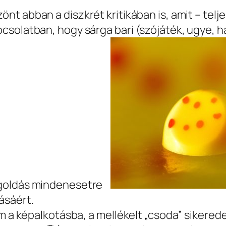
nt abban a diszkrét kritikában is, amit – telj
solatban, hogy sárga bari (szójáték, ugye, h
megoldás mindenesetre
ásáért.
m a képalkotásba, a mellékelt „csoda” sikerede