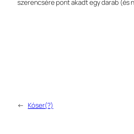
szerencsére pont akadt egy darab (és ne
←
Kóser(?)