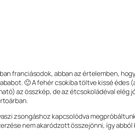
ban franciásodok, abban az értelemben, hogy
ababot. 🙂 A fehér csokiba töltve kissé édes (a
tható) az összkép, de az étcsokoládéval elég j
rtoárban.
vaszi zsongáshoz kapcsolódva megpróbáltunk k
erzése nem akaródzott összejönni, így abból ke