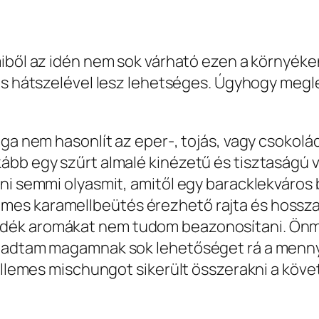
ből az idén nem sok várható ezen a környéken
ős hátszelével lesz lehetséges. Úgyhogy meglé
aga nem hasonlít az eper-, tojás, vagy csokolá
ább egy szűrt almalé kinézetű és tisztaságú v
zni semmi olyasmit, amitől egy baracklekváros
mes karamellbeütés érezhető rajta és hossz
adék aromákat nem tudom beazonosítani. Önm
is adtam magamnak sok lehetőséget rá a menn
kellemes mischungot sikerült összerakni a köv