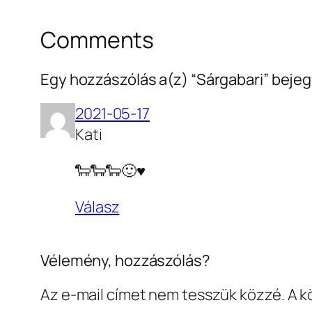
Comments
Egy hozzászólás a(z) “Sárgabari” bej
2021-05-17
Kati
🐑🐑🐑🙂♥️
Válasz
Vélemény, hozzászólás?
Az e-mail címet nem tesszük közzé.
A k