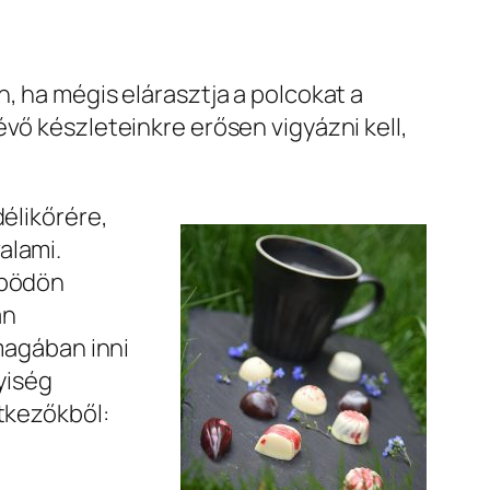
, ha mégis elárasztja a polcokat a
vő készleteinkre erősen vigyázni kell,
délikőrére,
alami.
 bödön
an
agában inni
yiség
etkezőkből: