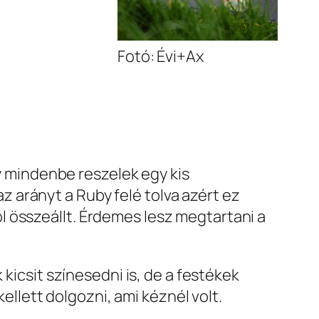
Fotó: Évi+Ax
 mindenbe reszelek egy kis
z arányt a Ruby felé tolva azért ez
ól összeállt. Érdemes lesz megtartani a
icsit színesedni is, de a festékek
llett dolgozni, ami kéznél volt.