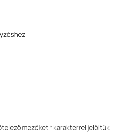
egyzéshez
ötelező mezőket
*
karakterrel jelöltük