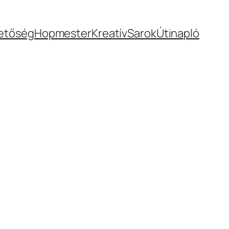
hetőség
Hopmester
KreatívSarok
Útinapló