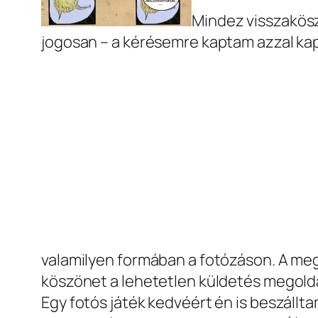
Mindez visszaköszö
jogosan – a kérésemre kaptam azzal kapc
valamilyen formában a fotózáson. A 
köszönet a lehetetlen küldetés megold
Egy fotós játék kedvéért én is beszállta