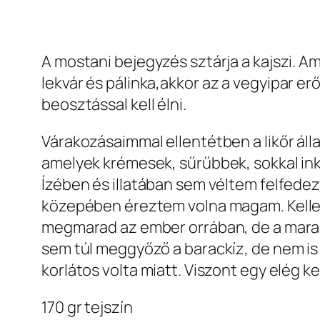
A mostani bejegyzés sztárja a kajszi.
Ami
lekvár
és pálinka,akkor az a vegyipar er
beosztással kell élni.
Várakozásaimmal ellentétben a likőr áll
amelyek krémesek, sűrűbbek, sokkal ink
Ízében és illatában sem véltem felfede
közepében éreztem volna magam. Kelle
megmarad az ember orrában, de a mar
sem túl meggyőző a barackíz, de nem 
korlátos volta miatt. Viszont egy elég 
170 gr tejszín