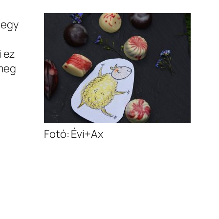
 egy
i ez
 meg
Fotó: Évi+Ax