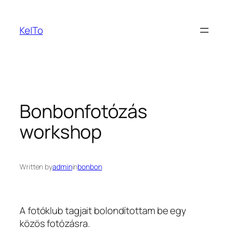
Ugrás
a
KeITo
tartalomhoz
Bonbonfotózás
workshop
Written by
admin
in
bonbon
A fotóklub tagjait bolondítottam be egy
közös fotózásra.