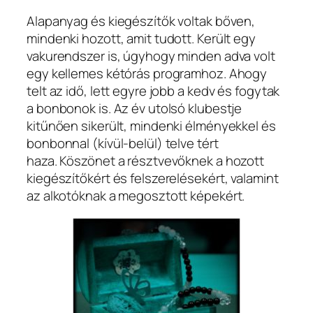
Alapanyag és kiegészítők voltak bőven,
mindenki hozott, amit tudott. Került egy
vakurendszer is, úgyhogy minden adva volt
egy kellemes kétórás programhoz. Ahogy
telt az idő, lett egyre jobb a kedv és fogytak
a bonbonok is. Az év utolsó klubestje
kitűnően sikerült, mindenki élményekkel és
bonbonnal (kívül-belül) telve tért
haza. Köszönet a résztvevőknek a hozott
kiegészítőkért és felszerelésekért, valamint
az alkotóknak a megosztott képekért.