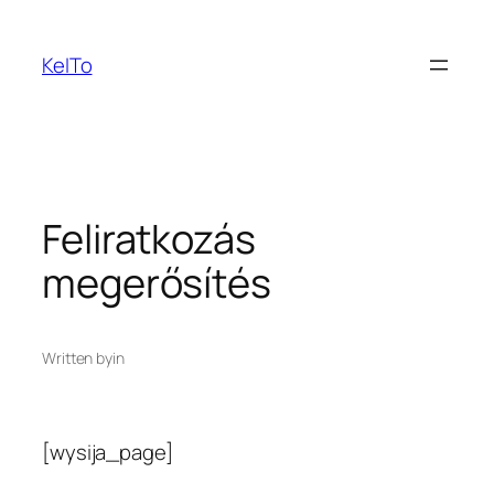
Ugrás
a
KeITo
tartalomhoz
Feliratkozás
megerősítés
Written by
in
[wysija_page]