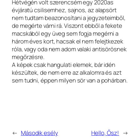
Hétvégén volt szerencsém egy 2020as
évjáratú csilisemhez, sajnos, az alapsört
nem tudtam beazonosítani a jegyzeteimből,
de megérte várni rá. Viszont ebből a fekete
macskából egy üveg sem fogja megérni a
három éves kort, hacsak el nem felejtkezek
róla, vagy oda nem adom valaki antisörösnek
megőrzésre.
A képek csak hangulati elemek, bár idén
készültek, de nem erre az alkalomra és azt
sem tudni, éppen milyen sör van a pohárban.
←
Második esély
Hello, Ősz!
→