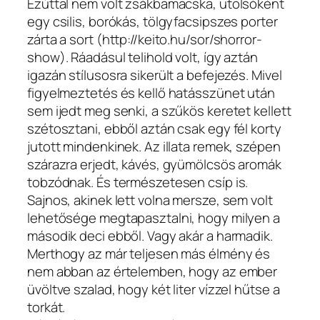
Ezúttal nem volt zsákbamacska, utolsóként
egy csilis, borókás, tölgyfacsipszes porter
zárta a sort (http://keito.hu/sor/shorror-
show). Ráadásul telihold volt, így aztán
igazán stílusosra sikerült a befejezés. Mivel
figyelmeztetés és kellő hatásszünet után
sem ijedt meg senki, a szűkös keretet kellett
szétosztani, ebből aztán csak egy fél korty
jutott mindenkinek. Az illata remek, szépen
szárazra erjedt, kávés, gyümölcsös aromák
tobzódnak. És természetesen csíp is.
Sajnos, akinek lett volna mersze, sem volt
lehetősége megtapasztalni, hogy milyen a
második deci ebből. Vagy akár a harmadik.
Merthogy az már teljesen más élmény és
nem abban az értelemben, hogy az ember
üvöltve szalad, hogy két liter vízzel hűtse a
torkát.