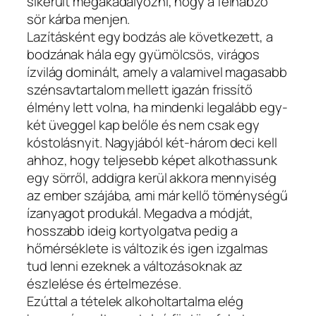
sikerült megakadályozni, hogy a felhabzó
sör kárba menjen.
Lazításként egy bodzás ale következett, a
bodzának hála egy gyümölcsös, virágos
ízvilág dominált, amely a valamivel magasabb
szénsavtartalom mellett igazán frissítő
élmény lett volna, ha mindenki legalább egy-
két üveggel kap belőle és nem csak egy
kóstolásnyit. Nagyjából két-három deci kell
ahhoz, hogy teljesebb képet alkothassunk
egy sörről, addigra kerül akkora mennyiség
az ember szájába, ami már kellő töménységű
ízanyagot produkál. Megadva a módját,
hosszabb ideig kortyolgatva pedig a
hőmérséklete is változik és igen izgalmas
tud lenni ezeknek a változásoknak az
észlelése és értelmezése.
Ezúttal a tételek alkoholtartalma elég