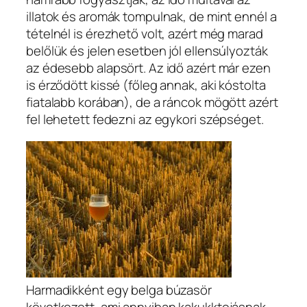
illatok és aromák tompulnak, de mint ennél a
tételnél is érezhető volt, azért még marad
belőlük és jelen esetben jól ellensúlyozták
az édesebb alapsört. Az idő azért már ezen
is érződött kissé (főleg annak, aki kóstolta
fiatalabb korában), de a ráncok mögött azért
fel lehetett fedezni az egykori szépséget.
Harmadikként egy belga búzasör
következett, ami annyiban kakukktojásnak