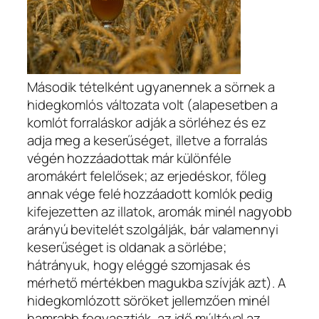
Második tételként ugyanennek a sörnek a
hidegkomlós változata volt (alapesetben a
komlót forraláskor adják a sörléhez és ez
adja meg a keserűséget, illetve a forralás
végén hozzáadottak már különféle
aromákért felelősek; az erjedéskor, főleg
annak vége felé hozzáadott komlók pedig
kifejezetten az illatok, aromák minél nagyobb
arányú bevitelét szolgálják, bár valamennyi
keserűséget is oldanak a sörlébe;
hátrányuk, hogy eléggé szomjasak és
mérhető mértékben magukba szívják azt). A
hidegkomlózott söröket jellemzően minél
hamrabb fogyasztják, az idő múltával az