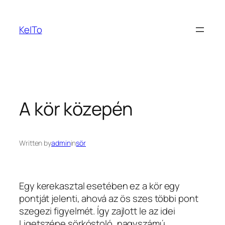
Ugrás
a
KeITo
tartalomhoz
A kör közepén
Written by
admin
in
sör
Egy kerekasztal esetében ez a kör egy
pontját jelenti, ahová az ös szes többi pont
szegezi figyelmét.
Így zajlott le az idei
Ligetszépe sörkóstoló, nagyszámú