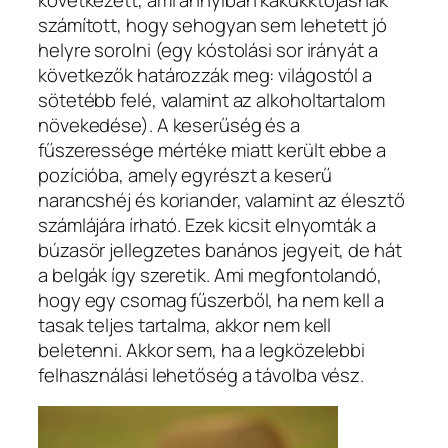
számított, hogy sehogyan sem lehetett jó
helyre sorolni (egy kóstolási sor irányát a
következők határozzák meg: világostól a
sötetébb felé, valamint az alkoholtartalom
növekedése). A keserűség és a
fűszeressége mértéke miatt került ebbe a
pozícióba, amely egyrészt a keserű
narancshéj és koriander, valamint az élesztő
számlájára írható. Ezek kicsit elnyomták a
búzasör jellegzetes banános jegyeit, de hát
a belgák így szeretik. Ami megfontolandó,
hogy egy csomag fűszerből, ha nem kell a
tasak teljes tartalma, akkor nem kell
beletenni. Akkor sem, ha a legközelebbi
felhasználási lehetőség a távolba vész.