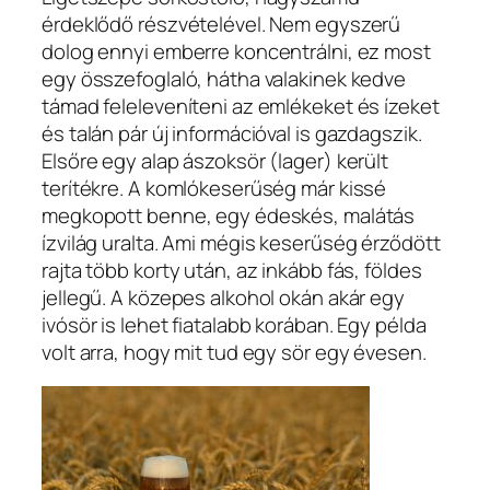
érdeklődő részvételével. Nem egyszerű
dolog ennyi emberre koncentrálni, ez most
egy összefoglaló, hátha valakinek kedve
támad feleleveníteni az emlékeket és ízeket
és talán pár új információval is gazdagszik.
Elsőre egy alap ászoksör (lager) került
terítékre. A komlókeserűség már kissé
megkopott benne, egy édeskés, malátás
ízvilág uralta. Ami mégis keserűség érződött
rajta több korty után, az inkább fás, földes
jellegű. A közepes alkohol okán akár egy
ivósör is lehet fiatalabb korában. Egy példa
volt arra, hogy mit tud egy sör egy évesen.