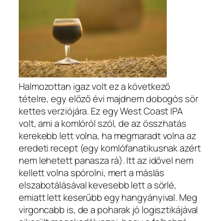
Halmozottan igaz volt ez a következő
tételre, egy előző évi majdnem dobogós sör
kettes verziójára. Ez egy West Coast IPA
volt, ami a komlóról szól, de az összhatás
kerekebb lett volna, ha megmaradt volna az
eredeti recept (egy komlófanatikusnak azért
nem lehetett panasza rá). Itt az idővel nem
kellett volna spórolni, mert a máslás
elszabotálásával kevesebb lett a sörlé,
emiatt lett keserűbb egy hangyányival. Meg
virgoncabb is, de a poharak jó logisztikájával