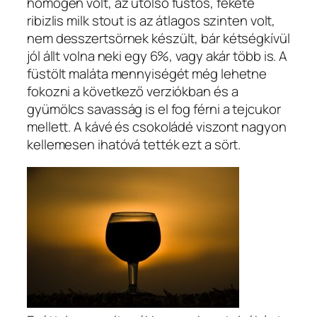
homogén volt, az utolsó füstös, fekete
ribizlis milk stout is az átlagos szinten volt,
nem desszertsörnek készült, bár kétségkívül
jól állt volna neki egy 6%, vagy akár több is. A
füstölt maláta mennyiségét még lehetne
fokozni a következő verziókban és a
gyümölcs savasság is el fog férni a tejcukor
mellett. A kávé és csokoládé viszont nagyon
kellemesen ihatóvá tették ezt a sört.