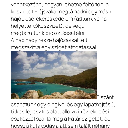
vonatkozóan, hogyan lehetne feltölteni a
készletet – éjszaka megtámadni egy másik
hajót, cserekereskedelem (adtunk volna
helyette kókuszvizet), de végül
megtanultunk beosztással élni.
A nap nagy része hajózással telt,
megszakítva egy szigetlátogatással.
Elszánt
csapatunk egy dingivel és egy lapáthajtású,
titkos fejlesztés alatt álló vízi közlekedési
eszközzel szállta meg a Határ szigetet, de
hosszú kutakodás alatt sem talált néhány