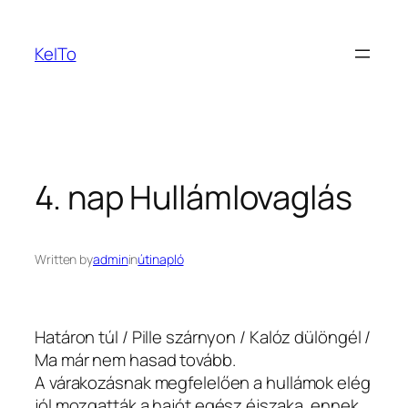
Ugrás
a
KeITo
tartalomhoz
4. nap Hullámlovaglás
Written by
admin
in
útinapló
Határon túl / Pille szárnyon / Kalóz dülöngél /
Ma már nem hasad tovább.
A várakozásnak megfelelően a hullámok elég
jól mozgatták a hajót egész éjszaka, ennek