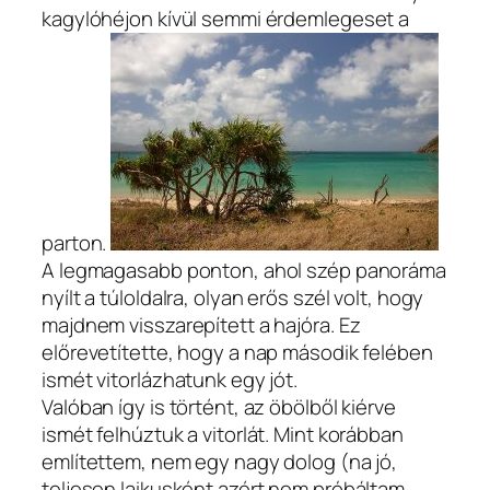
kagylóhéjon kívül semmi érdemlegeset a
parton.
A legmagasabb ponton, ahol szép panoráma
nyílt a túloldalra, olyan erős szél volt, hogy
majdnem visszarepített a hajóra. Ez
előrevetítette, hogy a nap második felében
ismét vitorlázhatunk egy jót.
Valóban így is történt, az öbölből kiérve
ismét felhúztuk a vitorlát. Mint korábban
említettem, nem egy nagy dolog (na jó,
teljesen laikusként azért nem próbáltam