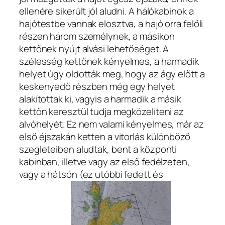
ellenére sikerült jól aludni. A hálókabinok a
hajótestbe vannak elosztva, a hajó orra felőli
részen három személynek, a másikon
kettőnek nyújt alvási lehetőséget. A
szélesség kettőnek kényelmes, a harmadik
helyet úgy oldották meg, hogy az ágy előtt a
keskenyedő részben még egy helyet
alakítottak ki, vagyis a harmadik a másik
kettőn keresztül tudja megközelíteni az
alvóhelyét. Ez nem valami kényelmes, már az
első éjszakán ketten a vitorlás különböző
szegleteiben aludtak, bent a központi
kabinban, illetve vagy az első fedélzeten,
vagy a hátsón (ez utóbbi fedett és