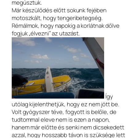
megúsztuk.
Már készülődés előtt sokunk fejében
motoszkált, hogy tengeribetegség.
Rémálmok, hogy napokig a korlátnak dőlve
fogjuk „élvezni” az utazást.
Így
utólag kijelenthetjük, hogy ez nem jött be.
Volt gyógyszer téve, fogyott is belőle, de
tudtommal eleve nem is ezen a napon,
hanem már előtte és senki nem dicsekedett
azzal, hogy hosszabb távon is szüksége lett