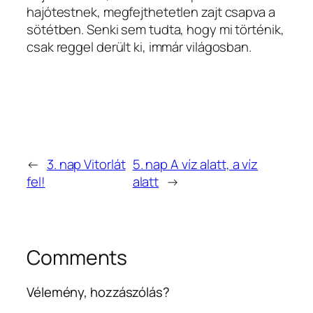
hajótestnek, megfejthetetlen zajt csapva a
sötétben. Senki sem tudta, hogy mi történik,
csak reggel derült ki, immár világosban.
←
3. nap Vitorlát
5. nap A víz alatt, a víz
fel!
alatt
→
Comments
Vélemény, hozzászólás?