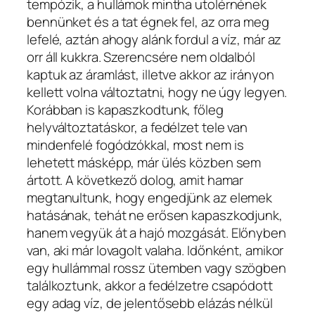
tempózik, a hullámok mintha utolérnének
bennünket és a tat égnek fel, az orra meg
lefelé, aztán ahogy alánk fordul a víz, már az
orr áll kukkra. Szerencsére nem oldalból
kaptuk az áramlást, illetve akkor az irányon
kellett volna változtatni, hogy ne úgy legyen.
Korábban is kapaszkodtunk, főleg
helyváltoztatáskor, a fedélzet tele van
mindenfelé fogódzókkal, most nem is
lehetett másképp, már ülés közben sem
ártott. A következő dolog, amit hamar
megtanultunk, hogy engedjünk az elemek
hatásának, tehát ne erősen kapaszkodjunk,
hanem vegyük át a hajó mozgását. Előnyben
van, aki már lovagolt valaha. Időnként, amikor
egy hullámmal rossz ütemben vagy szögben
találkoztunk, akkor a fedélzetre csapódott
egy adag víz, de jelentősebb elázás nélkül