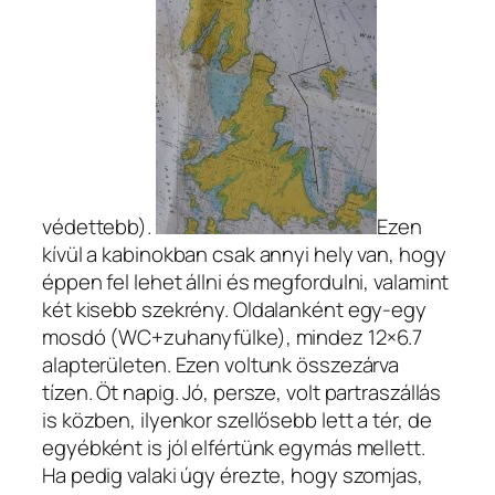
védettebb).
Ezen
kívül a kabinokban csak annyi hely van, hogy
éppen fel lehet állni és megfordulni, valamint
két kisebb szekrény. Oldalanként egy-egy
mosdó (WC+zuhanyfülke), mindez 12×6.7
alapterületen. Ezen voltunk összezárva
tízen. Öt napig. Jó, persze, volt partraszállás
is közben, ilyenkor szellősebb lett a tér, de
egyébként is jól elfértünk egymás mellett.
Ha pedig valaki úgy érezte, hogy szomjas,