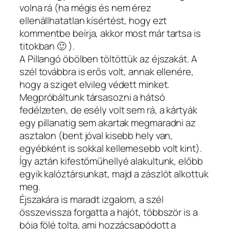
volna rá (ha mégis és nem érez
ellenállhatatlan kísértést, hogy ezt
kommentbe beírja, akkor most már tartsa is
titokban 🙂 ).
A Pillangó öbölben töltöttük az éjszakát. A
szél továbbra is erős volt, annak ellenére,
hogy a sziget elvileg védett minket.
Megpróbáltunk társasozni a hátsó
fedélzeten, de esély volt sem rá, a kártyák
egy pillanatig sem akartak megmaradni az
asztalon (bent jóval kisebb hely van,
egyébként is sokkal kellemesebb volt kint).
Így aztán kifestőműhellyé alakultunk, előbb
egyik kalóztársunkat, majd a zászlót alkottuk
meg.
Éjszakára is maradt izgalom, a szél
összevissza forgatta a hajót, többször is a
bója fölé tolta, ami hozzácsapódott a