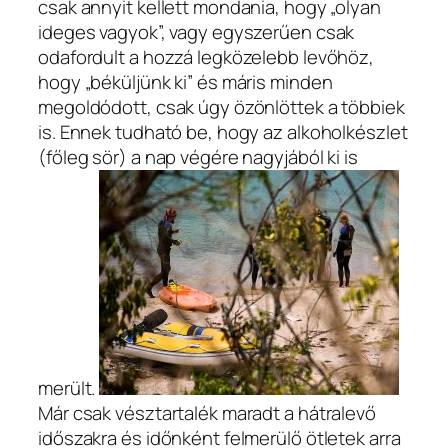
csak annyit kellett mondania, hogy „olyan
ideges vagyok”, vagy egyszerűen csak
odafordult a hozzá legközelebb levőhöz,
hogy „béküljünk ki” és máris minden
megoldódott, csak úgy özönlöttek a többiek
is. Ennek tudható be, hogy az alkoholkészlet
(főleg sör) a nap végére nagyjából ki is
merült.
Már csak vésztartalék maradt a hátralevő
időszakra és időnként felmerülő ötletek arra