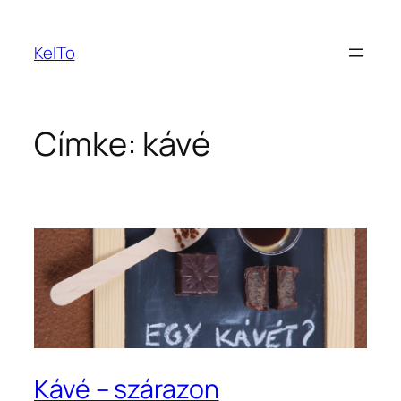
Ugrás
a
KeITo
tartalomhoz
Címke:
kávé
Kávé – szárazon