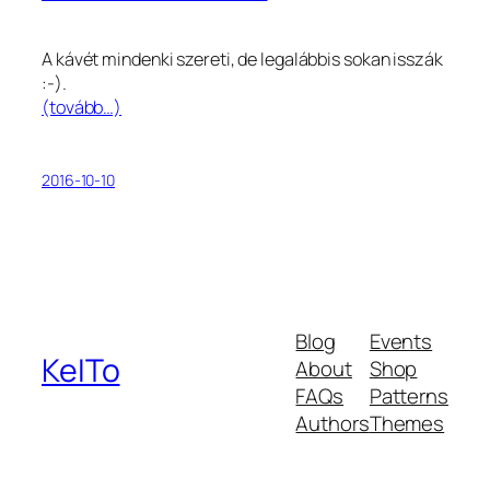
A kávét mindenki szereti, de legalábbis sokan isszák
:-).
(tovább…)
2016-10-10
Blog
Events
KeITo
About
Shop
FAQs
Patterns
Authors
Themes